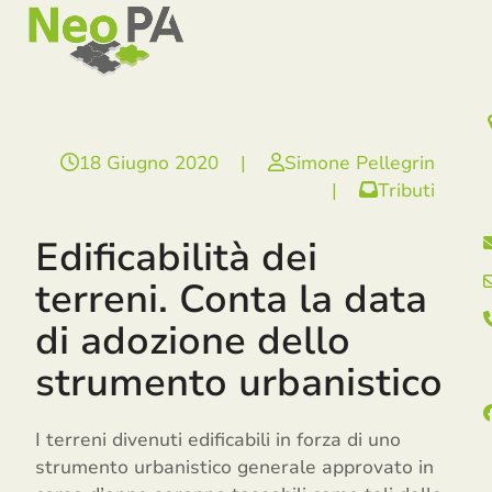
Open
Close
Skip
mobile
mobile
to
menu
menu
content
18 Giugno 2020
|
Simone Pellegrin
|
Tributi
Edificabilità dei
terreni. Conta la data
di adozione dello
strumento urbanistico
I terreni divenuti edificabili in forza di uno
strumento urbanistico generale approvato in