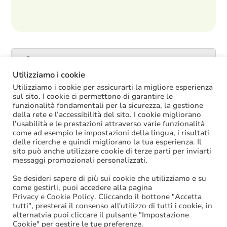
Catalogo servizi
Utilizziamo i cookie
Utilizziamo i cookie per assicurarti la migliore esperienza
sul sito. I cookie ci permettono di garantire le
funzionalità fondamentali per la sicurezza, la gestione
ULTIME NOTIZIE
della rete e l’accessibilità del sito. I cookie migliorano
l’usabilità e le prestazioni attraverso varie funzionalità
La soppressione dei vecchi tetti di spesa
come ad esempio le impostazioni della lingua, i risultati
offre più margini anche per l’aumento del
delle ricerche e quindi migliorano la tua esperienza. Il
salario accessorio
sito può anche utilizzare cookie di terze parti per inviarti
ACCRUAL: come si registrano i
messaggi promozionali personalizzati.
trasferimenti vincolati per investimenti
riscossi prima del 2025?
Se desideri sapere di più sui cookie che utilizziamo e su
Oggi in Cdm il nuovo “Decreto PA”: molte
come gestirli, puoi accedere alla pagina
le novità di interesse per gli enti locali
Privacy e Cookie Policy
. Cliccando il bottone "Accetta
tutti", presterai il consenso all'utilizzo di tutti i cookie, in
Niente assunzioni tramite scorrimento di
alternatvia puoi cliccare il pulsante "Impostazione
graduatorie di mobilità
Cookie" per gestire le tue preferenze.