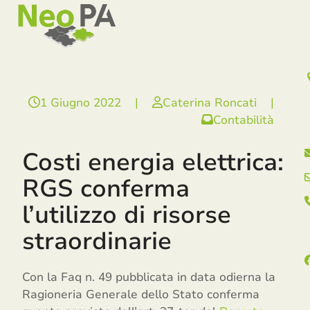
Open
Close
Skip
mobile
mobile
to
menu
menu
content
1 Giugno 2022
|
Caterina Roncati
|
Contabilità
Costi energia elettrica:
RGS conferma
l’utilizzo di risorse
straordinarie
Con la Faq n. 49 pubblicata in data odierna la
Ragioneria Generale dello Stato conferma