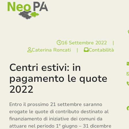
Open
Close
Skip
mobile
mobile
to
menu
menu
content
16 Settembre 2022
|
Caterina Roncati
|
Contabilità
Centri estivi: in
pagamento le quote
2022
Entro il prossimo 21 settembre saranno
erogate le quote di contributo destinato al
finanziamento di iniziative dei comuni da
attuare nel periodo 1° giugno – 31 dicembre