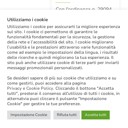
Con l’ordinanza n. 29094
del 4 novembre 2025, la
Utilizziamo i cookie
Sezione Lavoro della
Utilizziamo i cookie per assicurarti la migliore esperienza
Cassazione ha affermato
sul sito. I cookie ci permettono di garantire le
funzionalità fondamentali per la sicurezza, la gestione
il seguente principio di
della rete e l’accessibilità del sito. I cookie migliorano
diritto: «in tema di
l’usabilità e le prestazioni attraverso varie funzionalità
pubblico impiego…
come ad esempio le impostazioni della lingua, i risultati
delle ricerche e quindi migliorano la tua esperienza. Il
Tags:
Incarichi
,
Obbligo di
sito può anche utilizzare cookie di terze parti per inviarti
astensione
,
Posizioni
messaggi promozionali personalizzati.
organizzative
Se desideri sapere di più sui cookie che utilizziamo e su
come gestirli, puoi accedere alla pagina
Leggi l'Articolo
Privacy e Cookie Policy
. Cliccando il bottone "Accetta
tutti", presterai il consenso all'utilizzo di tutti i cookie, in
alternatvia puoi cliccare il pulsante "Impostazione
Cookie" per gestire le tue preferenze.
Impostazione Cookie
Rifiuta tutti
Accetta tutti