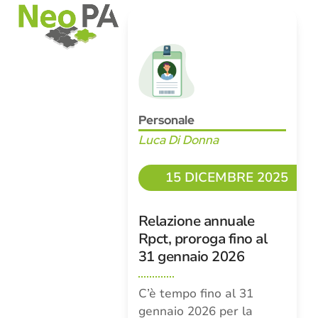
Open
Close
Skip
mobile
mobile
to
menu
menu
content
Personale
Luca Di Donna
15 DICEMBRE 2025
Relazione annuale
Rpct, proroga fino al
31 gennaio 2026
C’è tempo fino al 31
gennaio 2026 per la