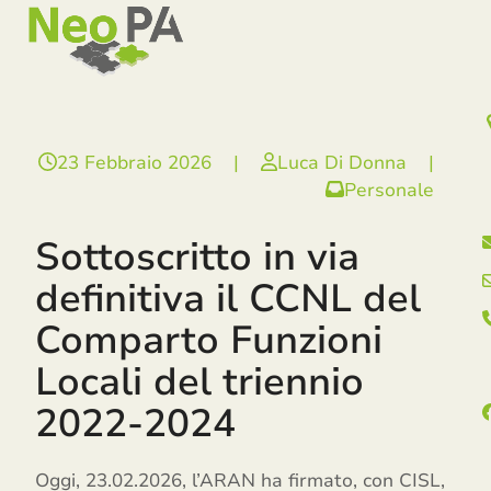
Open
Close
Skip
mobile
mobile
to
menu
menu
content
23 Febbraio 2026
|
Luca Di Donna
|
Personale
Sottoscritto in via
definitiva il CCNL del
Comparto Funzioni
Locali del triennio
2022-2024
Oggi, 23.02.2026, l’ARAN ha firmato, con CISL,