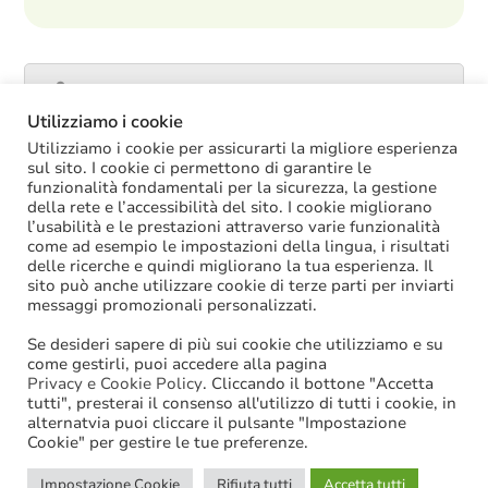
Catalogo servizi
Utilizziamo i cookie
Utilizziamo i cookie per assicurarti la migliore esperienza
sul sito. I cookie ci permettono di garantire le
funzionalità fondamentali per la sicurezza, la gestione
ULTIME NOTIZIE
della rete e l’accessibilità del sito. I cookie migliorano
l’usabilità e le prestazioni attraverso varie funzionalità
La soppressione dei vecchi tetti di spesa
come ad esempio le impostazioni della lingua, i risultati
offre più margini anche per l’aumento del
delle ricerche e quindi migliorano la tua esperienza. Il
salario accessorio
sito può anche utilizzare cookie di terze parti per inviarti
ACCRUAL: come si registrano i
messaggi promozionali personalizzati.
trasferimenti vincolati per investimenti
riscossi prima del 2025?
Se desideri sapere di più sui cookie che utilizziamo e su
Oggi in Cdm il nuovo “Decreto PA”: molte
come gestirli, puoi accedere alla pagina
le novità di interesse per gli enti locali
Privacy e Cookie Policy
. Cliccando il bottone "Accetta
tutti", presterai il consenso all'utilizzo di tutti i cookie, in
Niente assunzioni tramite scorrimento di
alternatvia puoi cliccare il pulsante "Impostazione
graduatorie di mobilità
Cookie" per gestire le tue preferenze.
Sanzioni BDAP: aumenta il fondo per il
contributo alla finanza pubblica
Impostazione Cookie
Rifiuta tutti
Accetta tutti