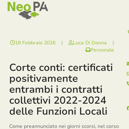
Open
Close
Skip
mobile
mobile
to
menu
menu
content
18 Febbraio 2026
|
Luca Di Donna
|
Personale
Corte conti: certificati
positivamente
entrambi i contratti
collettivi 2022-2024
delle Funzioni Locali
Come preannunciato nei giorni scorsi, nel corso