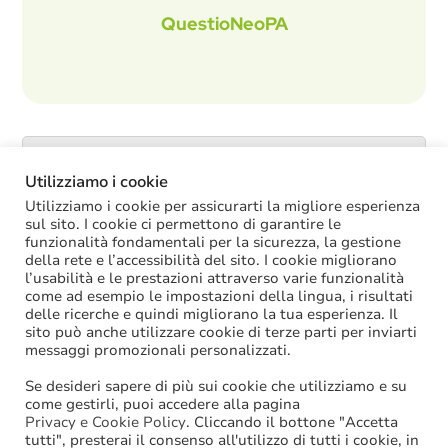
QuestioNeoPA
Catalogo servizi
Utilizziamo i cookie
Utilizziamo i cookie per assicurarti la migliore esperienza
sul sito. I cookie ci permettono di garantire le
funzionalità fondamentali per la sicurezza, la gestione
ULTIME NOTIZIE
della rete e l’accessibilità del sito. I cookie migliorano
l’usabilità e le prestazioni attraverso varie funzionalità
come ad esempio le impostazioni della lingua, i risultati
Oggi in Cdm il nuovo “Decreto PA”: molte
delle ricerche e quindi migliorano la tua esperienza. Il
le novità di interesse per gli enti locali
sito può anche utilizzare cookie di terze parti per inviarti
Niente assunzioni tramite scorrimento di
messaggi promozionali personalizzati.
graduatorie di mobilità
Se desideri sapere di più sui cookie che utilizziamo e su
Sanzioni BDAP: aumenta il fondo per il
come gestirli, puoi accedere alla pagina
contributo alla finanza pubblica
Privacy e Cookie Policy
. Cliccando il bottone "Accetta
Il diritto al rimborso delle spese di
tutti", presterai il consenso all'utilizzo di tutti i cookie, in