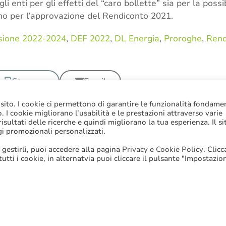
li enti per gli effetti del “caro bollette” sia per la pos
mo per l’approvazione del Rendiconto 2021.
isione 2022-2024
,
DEF 2022
,
DL Energia
,
Proroghe
,
Rend
Stampa
Email
 sito. I cookie ci permettono di garantire le funzionalità fondame
to. I cookie migliorano l’usabilità e le prestazioni attraverso varie
sultati delle ricerche e quindi migliorano la tua esperienza. Il si
gi promozionali personalizzati.
 gestirli, puoi accedere alla pagina
Privacy e Cookie Policy
. Clic
 tutti i cookie, in alternatvia puoi cliccare il pulsante "Impostazio