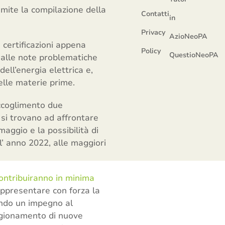
ramite la compilazione della
Contatti
in
Privacy
AzioNeoPA
certificazioni appena
Policy
QuestioNeoPA
 dalle note problematiche
ell’energia elettrica e,
elle materie prime.
ccoglimento due
 si trovano ad affrontare
aggio e la possibilità di
l’ anno 2022, alle maggiori
ontribuiranno in minima
appresentare con forza la
pando un impegno al
vigionamento di nuove