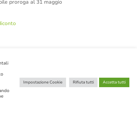
sibile proroga al 31 maggio
iconto
CERCA NELLE NOTIZIE
ntali
to
Impostazione Cookie
Rifiuta tutti
Accetta tutti
cando
ne
Ricerca avanzata