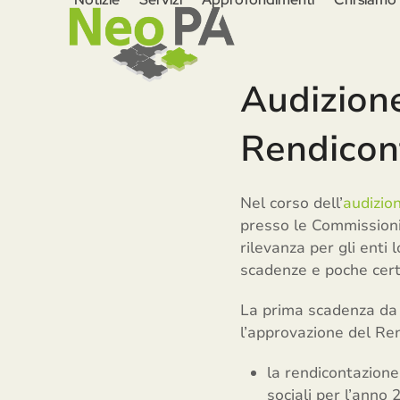
Skip
to
content
Audizion
Rendicont
Nel corso dell’
audizio
presso le Commissioni
rilevanza per gli enti 
scadenze e poche certe
La prima scadenza da t
l’approvazione del Ren
la rendicontazione
sociali per l’anno 