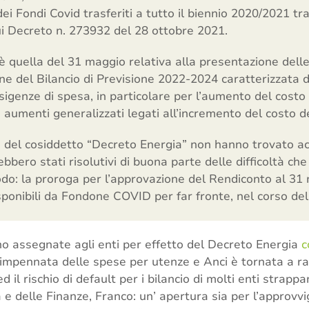
o dei Fondi Covid trasferiti a tutto il biennio 2020/2021 t
cui Decreto n. 273932 del 28 ottobre 2021.
quella del 31 maggio relativa alla presentazione delle 
one del Bilancio di Previsione 2022-2024 caratterizzata
sigenze di spesa, in particolare per l’aumento del costo d
li aumenti generalizzati legati all’incremento del costo d
e del cosiddetto “Decreto Energia” non hanno trovato a
ero stati risolutivi di buona parte delle difficoltà che
iodo: la proroga per l’approvazione del Rendiconto al 31 m
disponibili da Fondone COVID per far fronte, nel corso del
no assegnate agli enti per effetto del Decreto Energia
c
l’impennata delle spese per utenze e Anci è tornata a r
d il rischio di default per i bilancio di molti enti strap
 e delle Finanze, Franco: un’ apertura sia per l’approv