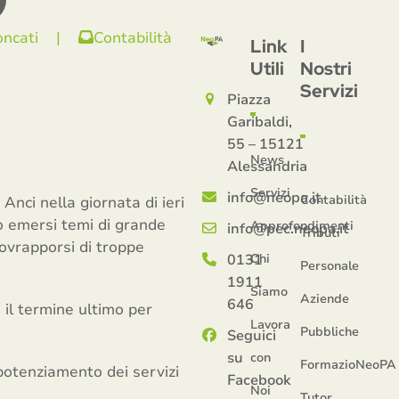
oncati
|
Contabilità
Link
I
Utili
Nostri
u
Servizi
Piazza
Garibaldi,
55 – 15121
News
Alessandria
Servizi
info@neopa.it
Contabilità
nci nella giornata di ieri
o emersi temi di grande
Approfondimenti
info@pec.neopa.it
Tributi
sovrapporsi di troppe
0131
Chi
Personale
1911
Siamo
Aziende
646
 il termine ultimo per
Lavora
Pubbliche
Seguici
su
con
FormazioNeoPA
potenziamento dei servizi
Facebook
Noi
Tutor