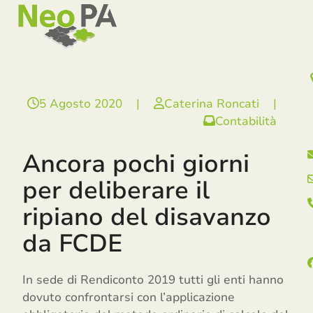
Open
Close
Skip
mobile
mobile
to
menu
menu
content
5 Agosto 2020
|
Caterina Roncati
|
Contabilità
Ancora pochi giorni
per deliberare il
ripiano del disavanzo
da FCDE
In sede di Rendiconto 2019 tutti gli enti hanno
dovuto confrontarsi con l’applicazione