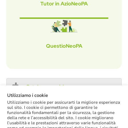
Tutor in AzioNeoPA
QuestioNeoPA
Catalogo servizi
Utilizziamo i cookie
Utilizziamo i cookie per assicurarti la migliore esperienza
sul sito. I cookie ci permettono di garantire le
funzionalità fondamentali per la sicurezza, la gestione
ULTIME NOTIZIE
della rete e l’accessibilità del sito. I cookie migliorano
l’usabilità e le prestazioni attraverso varie funzionalità
Decreto PA: nella versione definitiva salta il