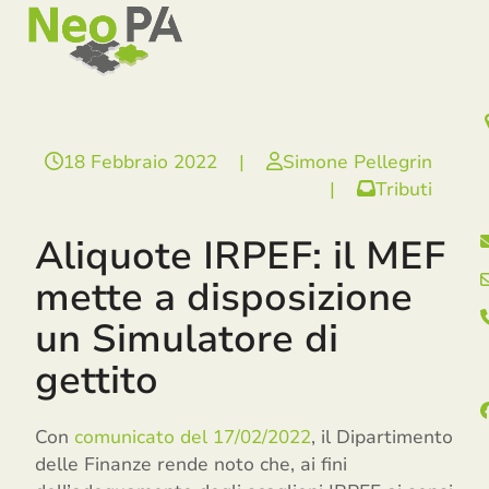
Open
Close
Skip
mobile
mobile
to
menu
menu
content
18 Febbraio 2022
|
Simone Pellegrin
|
Tributi
Aliquote IRPEF: il MEF
mette a disposizione
un Simulatore di
gettito
Con
comunicato del 17/02/2022
, il Dipartimento
delle Finanze rende noto che, ai fini