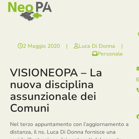
Open
Close
Skip
mobile
mobile
to
menu
menu
content
2 Maggio 2020
|
Luca Di Donna
|
Personale
VISIONEOPA – La
nuova disciplina
assunzionale dei
Comuni
Nel terzo appuntamento con l’aggiornamento a
distanza, il ns. Luca Di Donna fornisce una