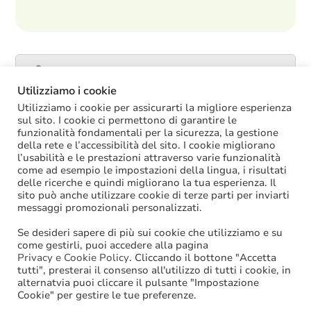
Catalogo servizi
Utilizziamo i cookie
Utilizziamo i cookie per assicurarti la migliore esperienza
sul sito. I cookie ci permettono di garantire le
funzionalità fondamentali per la sicurezza, la gestione
ULTIME NOTIZIE
della rete e l’accessibilità del sito. I cookie migliorano
l’usabilità e le prestazioni attraverso varie funzionalità
La soppressione dei vecchi tetti di spesa
come ad esempio le impostazioni della lingua, i risultati
offre più margini anche per l’aumento del
delle ricerche e quindi migliorano la tua esperienza. Il
salario accessorio
sito può anche utilizzare cookie di terze parti per inviarti
ACCRUAL: come si registrano i
messaggi promozionali personalizzati.
trasferimenti vincolati per investimenti
riscossi prima del 2025?
Se desideri sapere di più sui cookie che utilizziamo e su
Oggi in Cdm il nuovo “Decreto PA”: molte
come gestirli, puoi accedere alla pagina
le novità di interesse per gli enti locali
Privacy e Cookie Policy
. Cliccando il bottone "Accetta
tutti", presterai il consenso all'utilizzo di tutti i cookie, in
Niente assunzioni tramite scorrimento di
alternatvia puoi cliccare il pulsante "Impostazione
graduatorie di mobilità
Cookie" per gestire le tue preferenze.
Sanzioni BDAP: aumenta il fondo per il