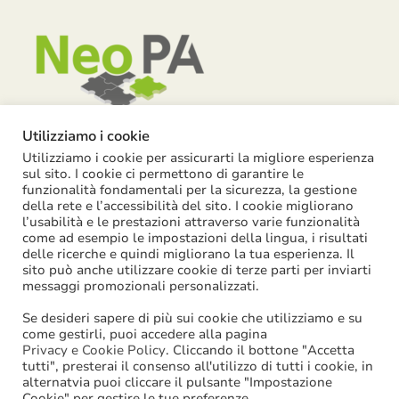
Utilizziamo i cookie
Utilizziamo i cookie per assicurarti la migliore esperienza
Piazza Garibaldi, 55 – 15121 Alessandria
sul sito. I cookie ci permettono di garantire le
funzionalità fondamentali per la sicurezza, la gestione
info@neopa.it
della rete e l’accessibilità del sito. I cookie migliorano
l’usabilità e le prestazioni attraverso varie funzionalità
info@pec.neopa.it
come ad esempio le impostazioni della lingua, i risultati
0131 1911 646
delle ricerche e quindi migliorano la tua esperienza. Il
sito può anche utilizzare cookie di terze parti per inviarti
Seguici su Facebook
messaggi promozionali personalizzati.
Se desideri sapere di più sui cookie che utilizziamo e su
come gestirli, puoi accedere alla pagina
Privacy e Cookie Policy
. Cliccando il bottone "Accetta
tutti", presterai il consenso all'utilizzo di tutti i cookie, in
©
2026
NeoPA S.p.a. | tutti i diritti sono riservati | P. IVA:
alternatvia puoi cliccare il pulsante "Impostazione
Cookie" per gestire le tue preferenze.