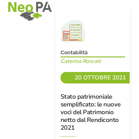
Open
Close
Skip
mobile
mobile
to
menu
menu
content
Contabilità
Caterina Roncati
20 OTTOBRE 2021
Stato patrimoniale
semplificato: le nuove
voci del Patrimonio
netto dal Rendiconto
2021