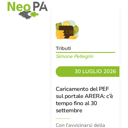
Open
Close
Skip
mobile
mobile
to
menu
menu
content
Tributi
Simone Pellegrin
30 LUGLIO 2026
Caricamento del PEF
sul portale ARERA: c’è
tempo fino al 30
settembre
Con l’avvicinarsi della