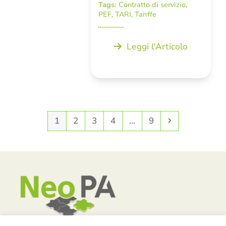
Tags:
Contratto di servizio
,
PEF
,
TARI
,
Tariffe
Leggi l'Articolo
Pagina
Pagina
Pagina
Pagina
Pagina
Successivo
1
2
3
4
…
9