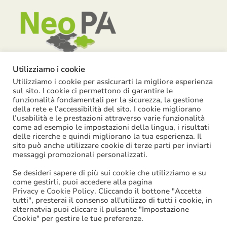
Utilizziamo i cookie
Utilizziamo i cookie per assicurarti la migliore esperienza
Piazza Garibaldi, 55 – 15121 Alessandria
sul sito. I cookie ci permettono di garantire le
funzionalità fondamentali per la sicurezza, la gestione
info@neopa.it
della rete e l’accessibilità del sito. I cookie migliorano
info@pec.neopa.it
l’usabilità e le prestazioni attraverso varie funzionalità
come ad esempio le impostazioni della lingua, i risultati
0131 1911 646
delle ricerche e quindi migliorano la tua esperienza. Il
sito può anche utilizzare cookie di terze parti per inviarti
Seguici su Facebook
messaggi promozionali personalizzati.
Se desideri sapere di più sui cookie che utilizziamo e su
come gestirli, puoi accedere alla pagina
Privacy e Cookie Policy
. Cliccando il bottone "Accetta
tutti", presterai il consenso all'utilizzo di tutti i cookie, in
©
2026
NeoPA S.p.a. | tutti i diritti sono riservati | P. IVA:
alternatvia puoi cliccare il pulsante "Impostazione
Cookie" per gestire le tue preferenze.
02631580061