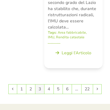
secondo grado del Lazio
ha stabilito che, durante
ristrutturazioni radicali,
l'IMU deve essere
calcolata…
Tags:
Area fabbricabile
,
IMU
,
Rendita catastale
Leggi l'Articolo
Precedente
Pagina
Pagina
Pagina
Pagina
Pagina
Pagina
Pagina
Succe
1
2
3
4
5
6
…
22