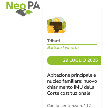
Open
Close
Skip
mobile
mobile
to
menu
menu
content
Tributi
Barbara Iannotta
29 LUGLIO 2025
Abitazione principale e
nucleo familiare: nuovo
chiarimento IMU della
Corte costituzionale
Con la sentenza n. 112