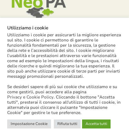
Utilizziamo i cookie
Utilizziamo i cookie per assicurarti la migliore esperienza
Piazza Garibaldi, 55 – 15121 Alessandria
sul sito. I cookie ci permettono di garantire le
funzionalità fondamentali per la sicurezza, la gestione
info@neopa.it
della rete e l’accessibilità del sito. I cookie migliorano
l’usabilità e le prestazioni attraverso varie funzionalità
info@pec.neopa.it
come ad esempio le impostazioni della lingua, i risultati
0131 1911 646
delle ricerche e quindi migliorano la tua esperienza. Il
sito può anche utilizzare cookie di terze parti per inviarti
Seguici su Facebook
messaggi promozionali personalizzati.
Se desideri sapere di più sui cookie che utilizziamo e su
come gestirli, puoi accedere alla pagina
Privacy e Cookie Policy
. Cliccando il bottone "Accetta
tutti", presterai il consenso all'utilizzo di tutti i cookie, in
©
2026
NeoPA S.p.a. | tutti i diritti sono riservati | P. IVA:
alternatvia puoi cliccare il pulsante "Impostazione
Cookie" per gestire le tue preferenze.
02631580061
Impostazione Cookie
Rifiuta tutti
Accetta tutti