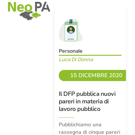
Open
Close
Skip
mobile
mobile
to
menu
menu
content
Personale
Luca Di Donna
15 DICEMBRE 2020
Il DFP pubblica nuovi
pareri in materia di
lavoro pubblico
Pubblichiamo una
rassegna di cinque pareri