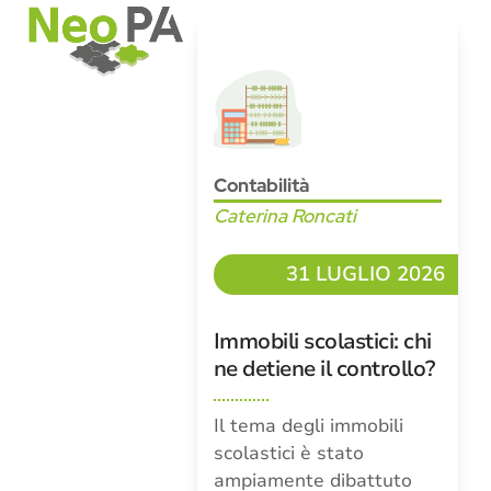
Open
Close
Skip
mobile
mobile
to
menu
menu
content
Contabilità
Caterina Roncati
31 LUGLIO 2026
Immobili scolastici: chi
ne detiene il controllo?
Il tema degli immobili
scolastici è stato
ampiamente dibattuto