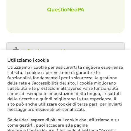
QuestioNeoPA
Catalogo servizi
Utilizziamo i cookie
Utilizziamo i cookie per assicurarti la migliore esperienza
sul sito. I cookie ci permettono di garantire le
funzionalità fondamentali per la sicurezza, la gestione
ULTIME NOTIZIE
della rete e l’accessibilità del sito. I cookie migliorano
l’usabilità e le prestazioni attraverso varie funzionalità
Decreto PA: nella versione definitiva salta il
come ad esempio le impostazioni della lingua, i risultati
chiarimento sul trattamento economico
delle ricerche e quindi migliorano la tua esperienza. Il
spettante durante le ferie
sito può anche utilizzare cookie di terze parti per inviarti
La soppressione dei vecchi tetti di spesa
messaggi promozionali personalizzati.
offre più margini anche per l’aumento del
salario accessorio
Se desideri sapere di più sui cookie che utilizziamo e su
ACCRUAL: come si registrano i
come gestirli, puoi accedere alla pagina
trasferimenti vincolati per investimenti
Privacy e Cookie Policy
. Cliccando il bottone "Accetta
riscossi prima del 2025?