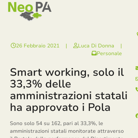
Open
Close
Skip
mobile
mobile
to
menu
menu
content
26 Febbraio 2021
|
Luca Di Donna
|
Personale
Smart working, solo il
33,3% delle
amministrazioni statali
ha approvato i Pola
Sono solo 54 su 162, pari al 33,3%, le
amministrazioni statali monitorate attraverso