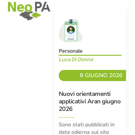
Open
Close
Skip
mobile
mobile
to
menu
menu
content
Personale
Luca Di Donna
8 GIUGNO 2026
Nuovi orientamenti
applicativi Aran giugno
2026
Sono stati pubblicati in
data odierna sul sito