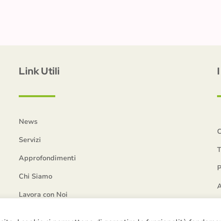
Link Utili
News
C
Servizi
T
Approfondimenti
P
Chi Siamo
A
Lavora con Noi
Contatti