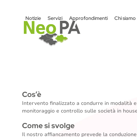
Skip
to
Notizie
Servizi
Approfondimenti
Chi siamo
content
Cos’è
Intervento finalizzato a condurre in modalità est
monitoraggio e controllo sulle società in house 
Come si svolge
Il nostro affiancamento prevede la conduzione d