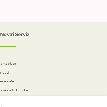
I Nostri Servizi
ontabilità
ributi
ersonale
ziende Pubbliche
FormazioNeoPA