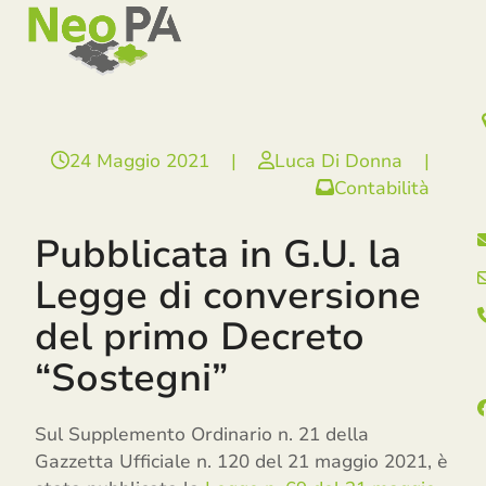
Open
Close
Skip
mobile
mobile
to
menu
menu
content
24 Maggio 2021
|
Luca Di Donna
|
Contabilità
Pubblicata in G.U. la
Legge di conversione
del primo Decreto
“Sostegni”
Sul Supplemento Ordinario n. 21 della
Gazzetta Ufficiale n. 120 del 21 maggio 2021, è