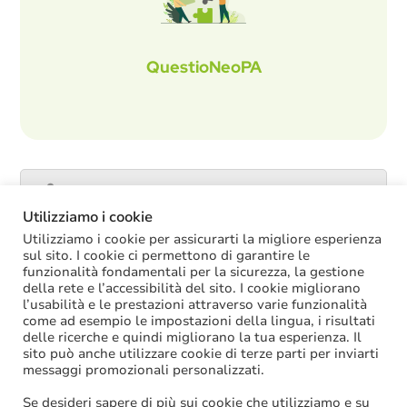
QuestioNeoPA
Catalogo servizi
Utilizziamo i cookie
Utilizziamo i cookie per assicurarti la migliore esperienza
sul sito. I cookie ci permettono di garantire le
funzionalità fondamentali per la sicurezza, la gestione
ULTIME NOTIZIE
della rete e l’accessibilità del sito. I cookie migliorano
l’usabilità e le prestazioni attraverso varie funzionalità
La soppressione dei vecchi tetti di spesa
come ad esempio le impostazioni della lingua, i risultati
offre più margini anche per l’aumento del
delle ricerche e quindi migliorano la tua esperienza. Il
salario accessorio
sito può anche utilizzare cookie di terze parti per inviarti
ACCRUAL: come si registrano i
messaggi promozionali personalizzati.
trasferimenti vincolati per investimenti
riscossi prima del 2025?
Se desideri sapere di più sui cookie che utilizziamo e su