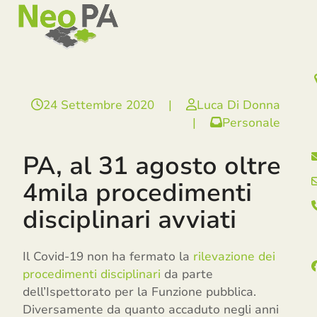
Open
Close
Skip
mobile
mobile
to
menu
menu
content
24 Settembre 2020
|
Luca Di Donna
|
Personale
PA, al 31 agosto oltre
4mila procedimenti
disciplinari avviati
Il Covid-19 non ha fermato la
rilevazione dei
procedimenti disciplinari
da parte
dell’Ispettorato per la Funzione pubblica.
Diversamente da quanto accaduto negli anni