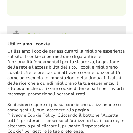
Catalogo servizi
Utilizziamo i cookie
Utilizziamo i cookie per assicurarti la migliore esperienza
sul sito. I cookie ci permettono di garantire le
funzionalità fondamentali per la sicurezza, la gestione
ULTIME NOTIZIE
della rete e l’accessibilità del sito. I cookie migliorano
l’usabilità e le prestazioni attraverso varie funzionalità
Decreto PA: nella versione definitiva salta il
come ad esempio le impostazioni della lingua, i risultati
chiarimento sul trattamento economico
delle ricerche e quindi migliorano la tua esperienza. Il
spettante durante le ferie
sito può anche utilizzare cookie di terze parti per inviarti
La soppressione dei vecchi tetti di spesa
messaggi promozionali personalizzati.
offre più margini anche per l’aumento del
salario accessorio
Se desideri sapere di più sui cookie che utilizziamo e su
ACCRUAL: come si registrano i
come gestirli, puoi accedere alla pagina
trasferimenti vincolati per investimenti
Privacy e Cookie Policy
. Cliccando il bottone "Accetta
riscossi prima del 2025?
tutti", presterai il consenso all'utilizzo di tutti i cookie, in
Oggi in Cdm il nuovo “Decreto PA”: molte
alternatvia puoi cliccare il pulsante "Impostazione
le novità di interesse per gli enti locali
Cookie" per gestire le tue preferenze.