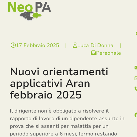
Open
Close
Skip
mobile
mobile
to
menu
menu
content
17 Febbraio 2025
|
Luca Di Donna
|
Personale
Nuovi orientamenti
applicativi Aran
febbraio 2025
Il dirigente non è obbligato a risolvere il
rapporto di lavoro di un dipendente assunto in
prova che si assenti per malattia per un
periodo superiore a 6 mesi, fermo restando