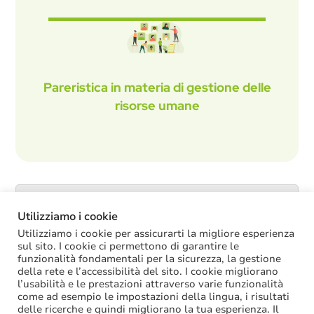
Pareristica in materia di gestione delle
risorse umane
Catalogo servizi
Utilizziamo i cookie
Utilizziamo i cookie per assicurarti la migliore esperienza
sul sito. I cookie ci permettono di garantire le
funzionalità fondamentali per la sicurezza, la gestione
ULTIME NOTIZIE
della rete e l’accessibilità del sito. I cookie migliorano
l’usabilità e le prestazioni attraverso varie funzionalità
come ad esempio le impostazioni della lingua, i risultati
Oggi in Cdm il nuovo “Decreto PA”: molte
delle ricerche e quindi migliorano la tua esperienza. Il
le novità di interesse per gli enti locali