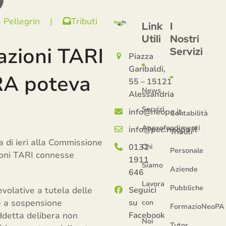
 Pellegrin
|
Tributi
Link
I
Utili
Nostri
lazioni TARI
Servizi
Piazza
Garibaldi,
ERA poteva
55 – 15121
News
Alessandria
Servizi
info@neopa.it
Contabilità
Approfondimenti
info@pec.neopa.it
Tributi
a di ieri alla Commissione
0131
Chi
Personale
zioni TARI connesse
1911
Siamo
Aziende
646
Lavora
Pubbliche
olative a tutela delle
Seguici
te a sospensione
su
con
FormazioNeoPA
uddetta delibera non
Facebook
Noi
Tutor