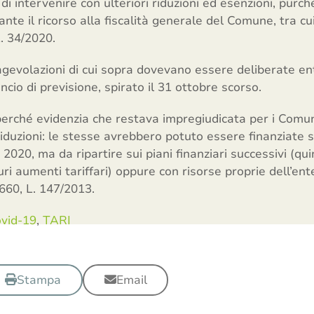
i intervenire con ulteriori riduzioni ed esenzioni, purch
nte il ricorso alla fiscalità generale del Comune, tra cui
L. 34/2020.
gevolazioni di cui sopra dovevano essere deliberate ent
ncio di previsione, spirato il 31 ottobre scorso.
 perché evidenzia che restava impregiudicata per i Comuni
riduzioni: le stesse avrebbero potuto essere finanziate s
 2020, ma da ripartire sui piani finanziari successivi (qu
uri aumenti tariffari) oppure con risorse proprie dell’ent
660, L. 147/2013.
vid-19
,
TARI
Stampa
Email