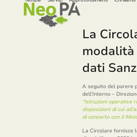
Skip
to
content
La Circol
modalità 
dati San
A seguito del parere p
dell’Interno – Direzio
“Istruzioni operative 
disposizioni di cui all
di concerto con il Min
La Circolare fornisce 