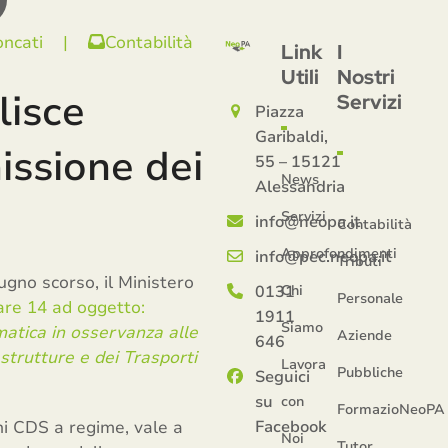
oncati
|
Contabilità
Link
I
Utili
Nostri
lisce
Servizi
Piazza
Garibaldi,
issione dei
55 – 15121
News
Alessandria
Servizi
info@neopa.it
Contabilità
Approfondimenti
info@pec.neopa.it
Tributi
ugno scorso, il Ministero
0131
Chi
Personale
are 14 ad oggetto:
1911
Siamo
rmatica in osservanza alle
Aziende
646
astrutture e dei Trasporti
Lavora
Pubbliche
Seguici
su
con
FormazioNeoPA
oni CDS a regime, vale a
Facebook
Noi
Tutor