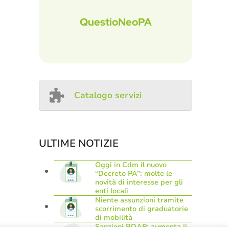
QuestioNeoPA
Catalogo servizi
ULTIME NOTIZIE
Oggi in Cdm il nuovo
“Decreto PA”: molte le
novità di interesse per gli
enti locali
Niente assunzioni tramite
scorrimento di graduatorie
di mobilità
Sanzioni BDAP: aumenta il