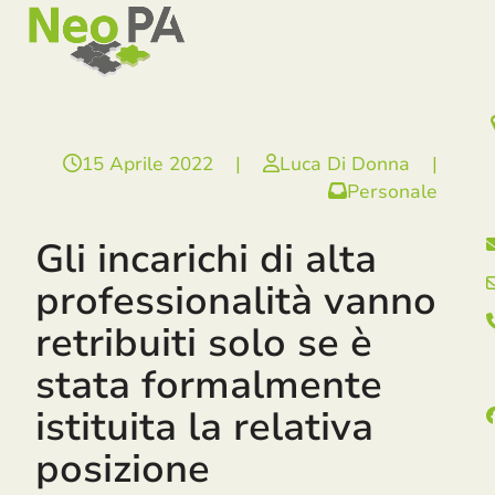
Open
Close
Skip
mobile
mobile
to
menu
menu
content
15 Aprile 2022
|
Luca Di Donna
|
Personale
Gli incarichi di alta
professionalità vanno
retribuiti solo se è
stata formalmente
istituita la relativa
posizione