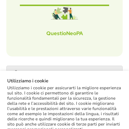
QuestioNeoPA
Catalogo servizi
Utilizziamo i cookie
Utilizziamo i cookie per assicurarti la migliore esperienza
sul sito. I cookie ci permettono di garantire le
funzionalità fondamentali per la sicurezza, la gestione
ULTIME NOTIZIE
della rete e l’accessibilità del sito. I cookie migliorano
l’usabilità e le prestazioni attraverso varie funzionalità
La soppressione dei vecchi tetti di spesa
come ad esempio le impostazioni della lingua, i risultati
offre più margini anche per l’aumento del
delle ricerche e quindi migliorano la tua esperienza. Il
salario accessorio
sito può anche utilizzare cookie di terze parti per inviarti
ACCRUAL: come si registrano i