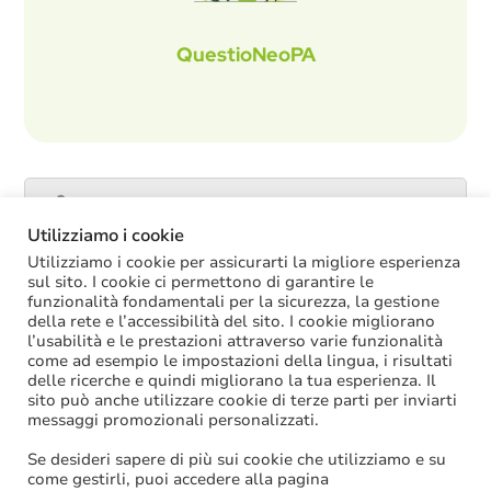
QuestioNeoPA
Catalogo servizi
Utilizziamo i cookie
Utilizziamo i cookie per assicurarti la migliore esperienza
sul sito. I cookie ci permettono di garantire le
funzionalità fondamentali per la sicurezza, la gestione
ULTIME NOTIZIE
della rete e l’accessibilità del sito. I cookie migliorano
l’usabilità e le prestazioni attraverso varie funzionalità
La soppressione dei vecchi tetti di spesa
come ad esempio le impostazioni della lingua, i risultati
offre più margini anche per l’aumento del
delle ricerche e quindi migliorano la tua esperienza. Il
salario accessorio
sito può anche utilizzare cookie di terze parti per inviarti
ACCRUAL: come si registrano i
messaggi promozionali personalizzati.
trasferimenti vincolati per investimenti
riscossi prima del 2025?
Se desideri sapere di più sui cookie che utilizziamo e su
Oggi in Cdm il nuovo “Decreto PA”: molte
come gestirli, puoi accedere alla pagina
le novità di interesse per gli enti locali