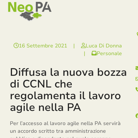
Open
Close
Skip
mobile
mobile
to
menu
menu
content
16 Settembre 2021
|
Luca Di Donna
|
Personale
Diffusa la nuova bozza
di CCNL che
regolamenta il lavoro
agile nella PA
Per l’accesso al lavoro agile nella PA servirà
un accordo scritto tra amministrazione