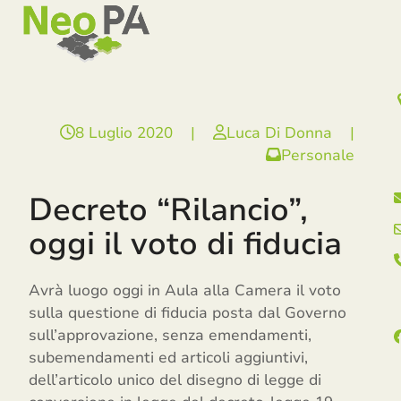
Open
Close
Skip
mobile
mobile
to
menu
menu
content
8 Luglio 2020
|
Luca Di Donna
|
Personale
Decreto “Rilancio”,
oggi il voto di fiducia
Avrà luogo oggi in Aula alla Camera il voto
sulla questione di fiducia posta dal Governo
sull’approvazione, senza emendamenti,
subemendamenti ed articoli aggiuntivi,
dell’articolo unico del disegno di legge di