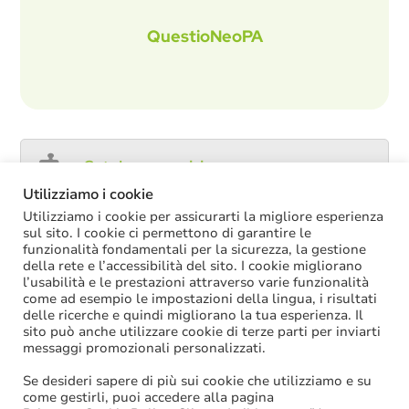
QuestioNeoPA
Catalogo servizi
Utilizziamo i cookie
Utilizziamo i cookie per assicurarti la migliore esperienza
sul sito. I cookie ci permettono di garantire le
funzionalità fondamentali per la sicurezza, la gestione
ULTIME NOTIZIE
della rete e l’accessibilità del sito. I cookie migliorano
l’usabilità e le prestazioni attraverso varie funzionalità
Decreto PA: nella versione definitiva salta il
come ad esempio le impostazioni della lingua, i risultati
chiarimento sul trattamento economico
delle ricerche e quindi migliorano la tua esperienza. Il
spettante durante le ferie
sito può anche utilizzare cookie di terze parti per inviarti
La soppressione dei vecchi tetti di spesa
messaggi promozionali personalizzati.
offre più margini anche per l’aumento del
salario accessorio
Se desideri sapere di più sui cookie che utilizziamo e su
ACCRUAL: come si registrano i
come gestirli, puoi accedere alla pagina
trasferimenti vincolati per investimenti