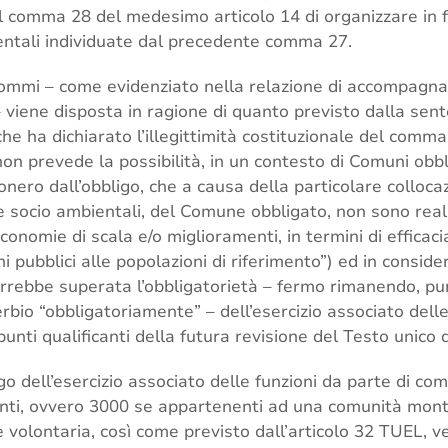
al comma 28 del medesimo articolo 14 di organizzare in f
entali individuate dal precedente comma 27.
 commi – come evidenziato nella relazione di accompagn
 viene disposta in ragione di quanto previsto dalla sent
che ha dichiarato l’illegittimità costituzionale del comma
 non prevede la possibilità, in un contesto di Comuni obbl
sonero dall’obbligo, che a causa della particolare colloc
e socio ambientali, del Comune obbligato, non sono reali
onomie di scala e/o miglioramenti, in termini di efficacia
i pubblici alle popolazioni di riferimento”) ed in conside
errebbe superata l’obbligatorietà – fermo rimanendo, pu
bio “obbligatoriamente” – dell’esercizio associato dell
unti qualificanti della futura revisione del Testo unico de
go dell’esercizio associato delle funzioni da parte di co
tanti, ovvero 3000 se appartenenti ad una comunità mont
e volontaria, così come previsto dall’articolo 32 TUEL,