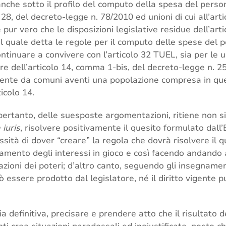
anche sotto il profilo del computo della spesa del persona
 28, del decreto-legge n. 78/2010 ed unioni di cui all’art
pur vero che le disposizioni legislative residue dell’arti
l quale detta le regole per il computo delle spese del 
tinuare a convivere con l’articolo 32 TUEL, sia per le un
ore dell’articolo 14, comma 1-bis, del decreto-legge n. 2
mente da comuni aventi una popolazione compresa in qu
icolo 14.
 pertanto, delle suesposte argomentazioni, ritiene non s
 iuris
, risolvere positivamente il quesito formulato dall’
sità di dover “creare” la regola che dovrà risolvere il 
iamento degli interessi in gioco e così facendo andando 
zioni dei poteri; d’altro canto, seguendo gli insegnament
uò essere prodotto dal legislatore, né il diritto vigente
ia definitiva, precisare e prendere atto che il risultato d