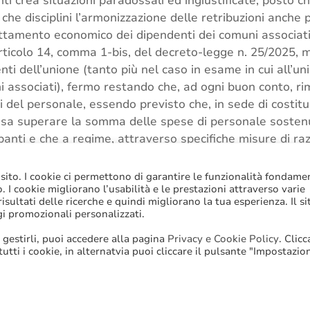
nti crea situazioni paradossali ed ingiustificate, posto c
che disciplini l’armonizzazione delle retribuzioni anche p
rattamento economico dei dipendenti dei comuni associati
articolo 14, comma 1-bis, del decreto-legge n. 25/2025,
nti dell’unione (tanto più nel caso in esame in cui all’un
i associati), fermo restando che, ad ogni buon conto, r
 del personale, essendo previsto che, in sede di costitu
ssa superare la somma delle spese di personale soste
panti e che a regime, attraverso specifiche misure di ra
igorosa programmazione dei fabbisogni, devono essere as
ateria di personale – art. 32, comma 5, del TUEL.
 sito. I cookie ci permettono di garantire le funzionalità fondame
to. I cookie migliorano l’usabilità e le prestazioni attraverso varie
sultati delle ricerche e quindi migliorano la tua esperienza. Il si
RGS
,
Trattamento accessorio
,
Unioni di comuni
gi promozionali personalizzati.
 gestirli, puoi accedere alla pagina
Privacy e Cookie Policy
. Clic
 tutti i cookie, in alternatvia puoi cliccare il pulsante "Impostazio
Stampa
Email