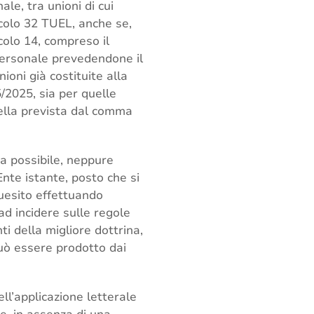
le, tra unioni di cui
icolo 32 TUEL, anche se,
colo 14, compreso il
personale prevedendone il
ioni già costituite alla
5/2025, sia per quelle
ella prevista dal comma
ia possibile, neppure
Ente istante, posto che si
quesito effettuando
ad incidere sulle regole
i della migliore dottrina,
 può essere prodotto dai
ell’applicazione letterale