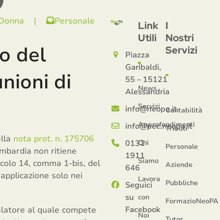
 Donna
|
Personale
Link
I
Utili
Nostri
o del
Servizi
Piazza
Garibaldi,
nioni di
55 – 15121
News
Alessandria
Servizi
info@neopa.it
Contabilità
Approfondimenti
info@pec.neopa.it
Tributi
ella
nota prot. n. 175706
0131
Chi
Personale
ombardia non ritiene
1911
Siamo
ticolo 14, comma 1-bis, del
Aziende
646
 applicazione solo nei
Lavora
Pubbliche
Seguici
su
con
FormazioNeoPA
slatore al quale compete
Facebook
Noi
Tutor