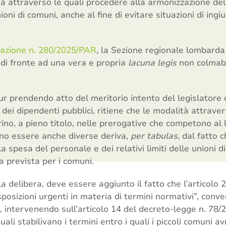
ità attraverso le quali procedere alla armonizzazione d
oni di comuni, anche al fine di evitare situazioni di ingiu
razione n. 280/2025/PAR
, la Sezione regionale lombarda 
 di fronte ad una vera e propria
lacuna legis
non colmabil
r prendendo atto del meritorio intento del legislatore 
dei dipendenti pubblici, ritiene che le modalità attrave
rino, a pieno titolo, nelle prerogative che competono al
no essere anche diverse deriva,
per tabulas
, dal fatto c
 spesa del personale e dei relativi limiti delle unioni d
a prevista per i comuni.
la delibera, deve essere aggiunto il fatto che l’articolo
posizioni urgenti in materia di termini normativi”, conve
, intervenendo sull’articolo 14 del decreto-legge n. 78
quali stabilivano i termini entro i quali i piccoli comun