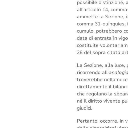
possibile distinzione, 
all’articolo 14, comma
ammette la Sezione, è 
comma 31-quinquies, i
cumulo, potrebbero con
data di entrata in vig
costituite volontaria
28 del sopra citato art
La Sezione, alla luce,
ricorrendo all’
analogia
troverebbe nella neces
direttamente il bilanc
che regolano la separa
né il diritto vivente p
giudici.
Pertanto, occorre, in v