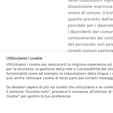
delle disposizioni vige
disposizione espressa 
unioni di comuni, il t
quanto previsto dall’
possibile per i dipende
i dipendenti dei comun
contenimento dei costi
del personale non po
singoli comuni parteci
organizzativa e una r
Utilizziamo i cookie
risparmi di spesa in m
Utilizziamo i cookie per assicurarti la migliore esperienza sul
per la sicurezza, la gestione della rete e l’accessibilità del si
funzionalità come ad esempio le impostazioni della lingua, i ri
Tags:
Corte dei Conti
,
può anche utilizzare cookie di terze parti per inviarti messag
Se desideri sapere di più sui cookie che utilizziamo e su come
il bottone "Accetta tutti", presterai il consenso all'utilizzo di
Facebook
Cookie" per gestire le tue preferenze.