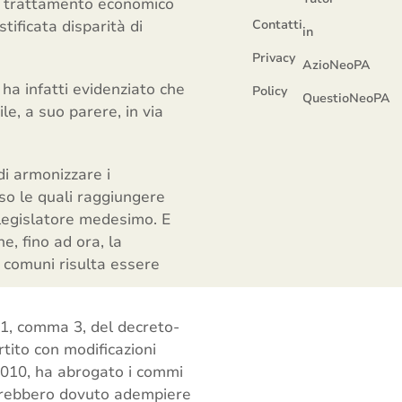
el trattamento economico
stificata disparità di
Contatti
in
Privacy
AzioNeoPA
ha infatti evidenziato che
Policy
QuestioNeoPA
e, a suo parere, in via
di armonizzare i
rso le quali raggiungere
 legislatore medesimo. E
he, fino ad ora, la
i comuni risulta essere
 21, comma 3, del decreto-
rtito con modificazioni
/2010, ha abrogato i commi
i avrebbero dovuto adempiere