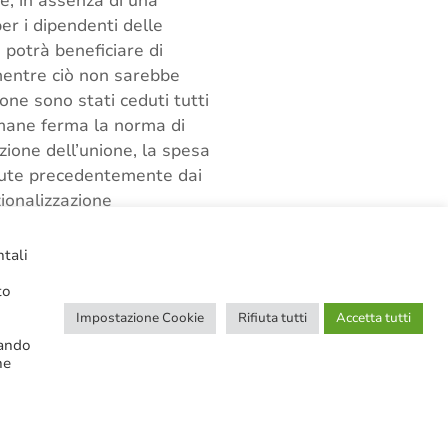
he, in assenza di una
er i dipendenti delle
 potrà beneficiare di
 mentre ciò non sarebbe
ione sono stati ceduti tutti
imane ferma la norma di
zione dell’unione, la spesa
nute precedentemente dai
zionalizzazione
sicurati progressivi
ntali
to
Impostazione Cookie
Rifiuta tutti
Accetta tutti
cando
ne
CERCA NELLE NOTIZIE