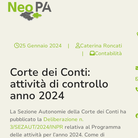
Open
Close
Skip
mobile
mobile
to
menu
menu
content
25 Gennaio 2024
|
Caterina Roncati
|
Contabilità
Corte dei Conti:
attività di controllo
anno 2024
La Sezione Autonomie della Corte dei Conti ha
pubblicato la
Deliberazione n.
3/SEZAUT/2024/INPR
relativa al Programma
delle attività per l’anno 2024. Come di