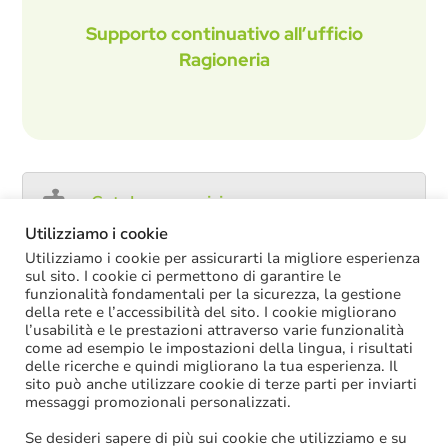
Supporto continuativo all’ufficio
Ragioneria
Catalogo servizi
Utilizziamo i cookie
Utilizziamo i cookie per assicurarti la migliore esperienza
sul sito. I cookie ci permettono di garantire le
ULTIME NOTIZIE
funzionalità fondamentali per la sicurezza, la gestione
della rete e l’accessibilità del sito. I cookie migliorano
l’usabilità e le prestazioni attraverso varie funzionalità
Decreto PA: nella versione definitiva salta il
come ad esempio le impostazioni della lingua, i risultati
chiarimento sul trattamento economico
delle ricerche e quindi migliorano la tua esperienza. Il
spettante durante le ferie
sito può anche utilizzare cookie di terze parti per inviarti
La soppressione dei vecchi tetti di spesa
messaggi promozionali personalizzati.
offre più margini anche per l’aumento del
salario accessorio
Se desideri sapere di più sui cookie che utilizziamo e su
ACCRUAL: come si registrano i