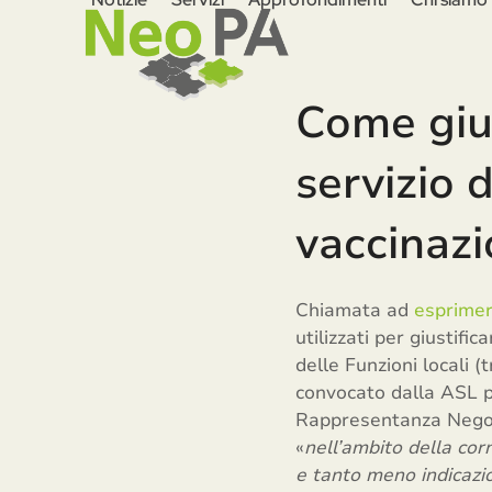
Skip
to
content
Come gius
servizio 
vaccinaz
Chiamata ad
esprimer
utilizzati per giustif
delle Funzioni locali (
convocato dalla ASL pe
Rappresentanza Negozi
«
nell’ambito della cor
e tanto meno indicazio