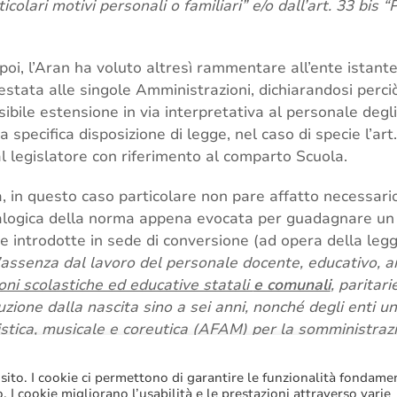
ticolari motivi personali o familiari” e/o dall’art. 33 bis 
oi, l’Aran ha voluto altresì rammentare all’ente istante i 
estata alle singole Amministrazioni, dichiarandosi perc
ibile estensione in via interpretativa al personale degli
 specifica disposizione di legge, nel caso di specie l’art
l legislatore con riferimento al comparto Scuola.
, in questo caso particolare non pare affatto necessario
nalogica della norma appena evocata per guadagnare un 
e introdotte in sede di conversione (ad opera della leg
’assenza dal lavoro del personale docente, educativo, a
ioni scolastiche ed educative statali
e comunali
, paritar
uzione dalla nascita sino a sei anni, nonché degli enti uni
istica, musicale e coreutica (AFAM) per la somministrazi
ta. La predetta assenza non determina alcuna decurtaz
entale né accessorio
”.
 sito. I cookie ci permettono di garantire le funzionalità fondame
to. I cookie migliorano l’usabilità e le prestazioni attraverso varie