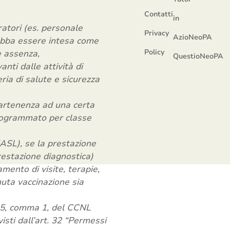
Contatti
in
ratori (es. personale
Privacy
AzioNeoPA
debba essere intesa come
Policy
e assenza,
QuestioNeoPA
nti dalle attività di
ria di salute e sicurezza
ppartenenza ad una certa
 programmato per classe
(ASL), se la prestazione
restazione diagnostica)
ento di visite, terapie,
enuta vaccinazione sia
. 35, comma 1, del CCNL
visti dall’art. 32 “Permessi