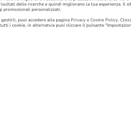
sultati delle ricerche e quindi migliorano la tua esperienza. Il si
nazione
gi promozionali personalizzati.
 gestirli, puoi accedere alla pagina
Privacy e Cookie Policy
. Clic
 tutti i cookie, in alternatvia puoi cliccare il pulsante "Impostazio
Stampa
Email