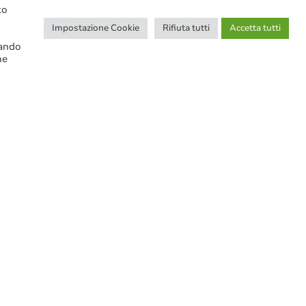
to
Impostazione Cookie
Rifiuta tutti
Accetta tutti
cando
ne
CERCA NELLE NOTIZIE
Ricerca avanzata