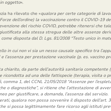
 in oggetto
».
zia ha rilevato che «
qualora per certe categorie di lavo
 Forze dell’ordine) la vaccinazione contro il COVID-19 
evenzione del rischio COVID, potrebbe ritenersi che tal
iustificata alla stessa stregua delle altre assenze deriva
 come disposta dal D. Lgs. 81/2008 “Testo unico in mate
llo in cui non vi sia un nesso causale specifico tra l’a
i e l’assenza per prestazione vaccinale (p. es. vaccino
lta chiarito, da parte dell’autorità sanitaria competente 
 ricondotta ad una delle fattispecie (terapia, visita o p
5, comma 1, del CCNL 21/05/2018 “Assenze per l’espletam
che o diagnostiche”, si ritiene che l’attestazione di avv
neo per giustificare, a domanda, l’assenza dal servizio.
derati, qualora non possa sovvenire il disposto dell’art
che si possa legittimamente fare ricorso agli istituti pre