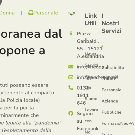
 Donna
|
Personale
Link
I
Utili
Nostri
poranea dal
Servizi
Piazza
Garibaldi,
topone a
55 – 15121
News
Alessandria
Servizi
info@neopa.it
Contabilità
Approfondimenti
info@pec.neopa.it
Tributi
ituti possano essere
0131
Chi
Personale
ppartenente al comparto
1911
Siamo
la Polizia locale)
Aziende
646
 per la per la
Lavora
Pubbliche
Seguici
liminarmente che
su
con
che legate alla “pandemia”
FormazioNeoPA
Facebook
 l’espletamento della
Noi
Tutor