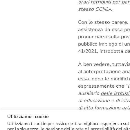
orari retribuiti per par
stesso CCNL
».
Con lo stesso parere, p
assistenza da essa pr
pronunciarsi sulla poss
pubblico impiego di una
41/2021, introdotta da
A ben vedere, tuttavia
all’interpretazione a
essa, dopo le modifich
espressamente che “
l
ausiliario
delle istituz
di educazione e di istr
di alta formazione art
COVID-19 è giustifica
Utilizziamo i cookie
economico, né fondam
Utilizziamo i cookie per assicurarti la migliore esperienza sul
per la sicurezza, la gestione della rete e l’accessibilità del si