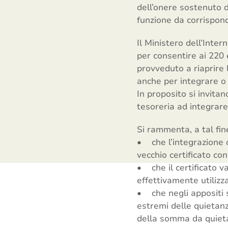
dell’onere sostenuto d
funzione da corrispond
Il Ministero dell’Inter
per consentire ai 220 
provveduto a riaprire 
anche per integrare o m
In proposito si invita
tesoreria ad integrare 
Si rammenta, a tal fin
• che l’integrazione o
vecchio certificato con
• che il certificato v
effettivamente utilizza
• che negli appositi s
estremi delle quietan
della somma da quieta