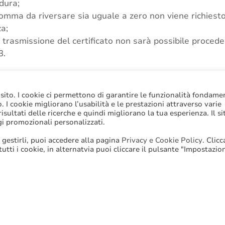
dura;
omma da riversare sia uguale a zero non viene richiesto
a;
trasmissione del certificato non sarà possibile procede
3.
isizione dei certificati sarà fruibile fino al 28 agosto 20
 sito. I cookie ci permettono di garantire le funzionalità fondame
ocali
,
Compensi
,
Contributi Statali
to. I cookie migliorano l’usabilità e le prestazioni attraverso varie
sultati delle ricerche e quindi migliorano la tua esperienza. Il si
gi promozionali personalizzati.
 gestirli, puoi accedere alla pagina
Privacy e Cookie Policy
. Clic
Stampa
Email
 tutti i cookie, in alternatvia puoi cliccare il pulsante "Impostazio