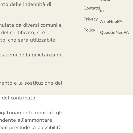
nto delle indennità di
Contatti
in
Privacy
AzioNeoPA
rmulate da diversi comuni e
Policy
el certificato, si è
QuestioNeoPA
o, che sarà utilizzabile
 estremi della quietanza di
mento e la sostituzione del
i del contributo
igatoriamente riportati gli
pondente all’ammontare
on preclude la possibilità