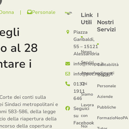
 Donna
|
Personale
Link
I
Utili
Nostri
egli
Servizi
Piazza
Garibaldi,
no al 28
55 – 15121
News
Alessandria
tare i
Servizi
info@neopa.it
Contabilità
Approfondimenti
info@pec.neopa.it
Tributi
0131
Chi
Personale
1911
Siamo
orte dei conti sulla
Aziende
646
ei Sindaci metropolitani e
Lavora
Pubbliche
Seguici
commi 583-586, della legge
su
con
FormazioNeoPA
ncio della riapertura della
Facebook
concorso della copertura
Noi
Tutor