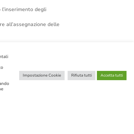
 l’inserimento degli
re all’assegnazione delle
23.
ntali
to
Impostazione Cookie
Rifiuta tutti
Accetta tutti
cando
ne
CERCA NELLE NOTIZIE