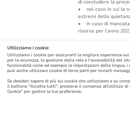
di concludere la proce
• nel caso in cui la s
estremi della quietanz
• in caso di mancata 
risorse per l’anno 202
La procedura per l’acqu
Utilizziamo i cookie
Utilizziamo i cookie per assicurarti la migliore esperienza sul
Tags:
Amministratori l
per la sicurezza, la gestione della rete e l’accessibilità del si
funzionalità come ad esempio le impostazioni della lingua, i ri
può anche utilizzare cookie di terze parti per inviarti messag
Se desideri sapere di più sui cookie che utilizziamo e su come
Facebook
il bottone "Accetta tutti", presterai il consenso all'utilizzo di
Cookie" per gestire le tue preferenze.