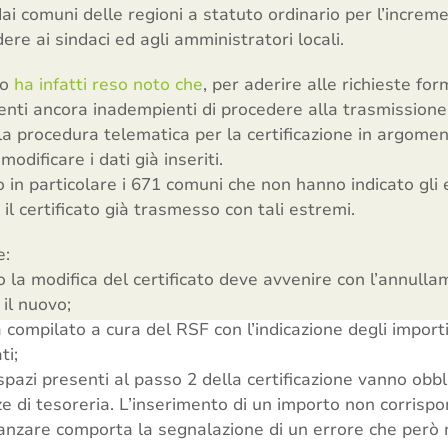
ai comuni delle regioni a statuto ordinario per l’increme
ere ai sindaci ed agli amministratori locali.
no
ha infatti reso noto che
, per aderire alle richieste fo
enti ancora inadempienti di procedere alla trasmissione d
la procedura telematica per la certificazione in argoment
odificare i dati già inseriti.
no in particolare i 671 comuni che non hanno indicato gli
il certificato già trasmesso con tali estremi.
e:
 la modifica del certificato deve avvenire con l’annulla
 il nuovo;
a compilato a cura del RSF con l’indicazione degli import
ti;
pazi presenti al passo 2 della certificazione vanno obbl
ze di tesoreria. L’inserimento di un importo non corris
nzare comporta la segnalazione di un errore che però n