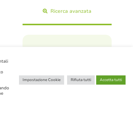
Ricerca avanzata
SERVIZI IN EVIDENZA
ntali
to
Impostazione Cookie
Rifiuta tutti
Accetta tutti
cando
Tutor in AzioNeoPA
ne