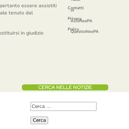
 pertanto essere assistiti
Contatti
in
nale tenuto dal
Privacy
AzioNeoPA
Policy
QuestioNeoPA
tituirsi in giudizio
CERCA NELLE NOTIZIE