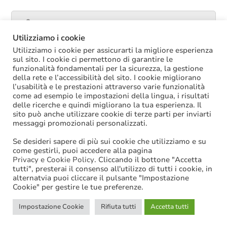
Catalogo servizi
Utilizziamo i cookie
Utilizziamo i cookie per assicurarti la migliore esperienza
sul sito. I cookie ci permettono di garantire le
funzionalità fondamentali per la sicurezza, la gestione
ULTIME NOTIZIE
della rete e l’accessibilità del sito. I cookie migliorano
l’usabilità e le prestazioni attraverso varie funzionalità
La soppressione dei vecchi tetti di spesa
come ad esempio le impostazioni della lingua, i risultati
offre più margini anche per l’aumento del
delle ricerche e quindi migliorano la tua esperienza. Il
salario accessorio
sito può anche utilizzare cookie di terze parti per inviarti
ACCRUAL: come si registrano i
messaggi promozionali personalizzati.
trasferimenti vincolati per investimenti
riscossi prima del 2025?
Se desideri sapere di più sui cookie che utilizziamo e su
Oggi in Cdm il nuovo “Decreto PA”: molte
come gestirli, puoi accedere alla pagina
le novità di interesse per gli enti locali
Privacy e Cookie Policy
. Cliccando il bottone "Accetta
tutti", presterai il consenso all'utilizzo di tutti i cookie, in
Niente assunzioni tramite scorrimento di
alternatvia puoi cliccare il pulsante "Impostazione
graduatorie di mobilità
Cookie" per gestire le tue preferenze.
Sanzioni BDAP: aumenta il fondo per il
contributo alla finanza pubblica
Impostazione Cookie
Rifiuta tutti
Accetta tutti