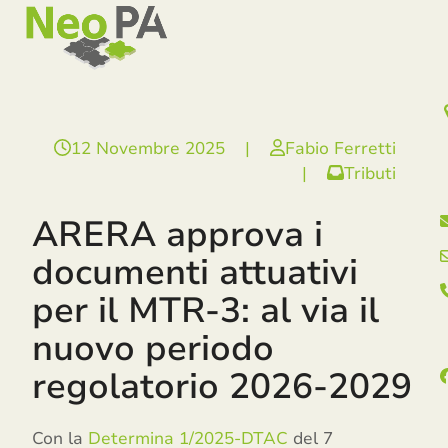
Open
Close
Skip
mobile
mobile
to
menu
menu
content
12 Novembre 2025
|
Fabio Ferretti
|
Tributi
ARERA approva i
documenti attuativi
per il MTR-3: al via il
nuovo periodo
regolatorio 2026-2029
Con la
Determina 1/2025-DTAC
del 7