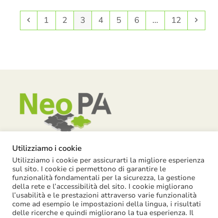
Precedente
Pagina
Pagina
Pagina
Pagina
Pagina
Pagina
Pagina
Succ
1
2
3
4
5
6
…
12
Utilizziamo i cookie
Utilizziamo i cookie per assicurarti la migliore esperienza
Piazza Garibaldi, 55 – 15121 Alessandria
sul sito. I cookie ci permettono di garantire le
funzionalità fondamentali per la sicurezza, la gestione
info@neopa.it
della rete e l’accessibilità del sito. I cookie migliorano
info@pec.neopa.it
l’usabilità e le prestazioni attraverso varie funzionalità
come ad esempio le impostazioni della lingua, i risultati
0131 1911 646
delle ricerche e quindi migliorano la tua esperienza. Il