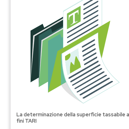
La determinazione della superficie tassabile a
fini TARI