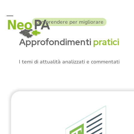
Skip
to
content
Open
Close
Comprendere per migliorare
mobile
mobile
menu
menu
Approfondimenti
pratici
I temi di attualità analizzati e commentati