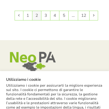
Precedente
Pagina
Pagina
Pagina
Pagina
Pagina
Pagina
Succes
1
2
3
4
5
…
12
Utilizziamo i cookie
Utilizziamo i cookie per assicurarti la migliore esperienza
Piazza Garibaldi, 55 – 15121 Alessandria
sul sito. I cookie ci permettono di garantire le
funzionalità fondamentali per la sicurezza, la gestione
info@neopa.it
della rete e l’accessibilità del sito. I cookie migliorano
info@pec.neopa.it
l’usabilità e le prestazioni attraverso varie funzionalità
come ad esempio le impostazioni della lingua, i risultati