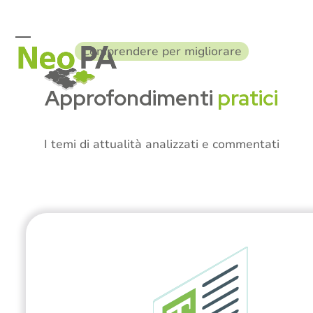
Skip
to
content
Open
Close
Comprendere per migliorare
mobile
mobile
menu
menu
Approfondimenti
pratici
I temi di attualità analizzati e commentati