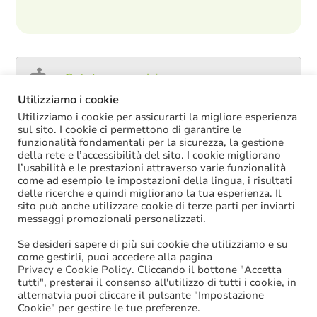
Catalogo servizi
Utilizziamo i cookie
Utilizziamo i cookie per assicurarti la migliore esperienza
sul sito. I cookie ci permettono di garantire le
funzionalità fondamentali per la sicurezza, la gestione
ULTIME NOTIZIE
della rete e l’accessibilità del sito. I cookie migliorano
l’usabilità e le prestazioni attraverso varie funzionalità
Decreto PA: nella versione definitiva salta il
come ad esempio le impostazioni della lingua, i risultati
chiarimento sul trattamento economico
delle ricerche e quindi migliorano la tua esperienza. Il
spettante durante le ferie
sito può anche utilizzare cookie di terze parti per inviarti
La soppressione dei vecchi tetti di spesa
messaggi promozionali personalizzati.
offre più margini anche per l’aumento del
salario accessorio
Se desideri sapere di più sui cookie che utilizziamo e su
ACCRUAL: come si registrano i
come gestirli, puoi accedere alla pagina
trasferimenti vincolati per investimenti
Privacy e Cookie Policy
. Cliccando il bottone "Accetta
riscossi prima del 2025?
tutti", presterai il consenso all'utilizzo di tutti i cookie, in
Oggi in Cdm il nuovo “Decreto PA”: molte
alternatvia puoi cliccare il pulsante "Impostazione
le novità di interesse per gli enti locali
Cookie" per gestire le tue preferenze.
Niente assunzioni tramite scorrimento di