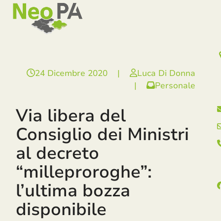
Open
Close
Skip
mobile
mobile
to
menu
menu
content
24 Dicembre 2020
|
Luca Di Donna
|
Personale
Via libera del
Consiglio dei Ministri
al decreto
“milleproroghe”:
l’ultima bozza
disponibile