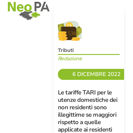
Open
Close
Skip
mobile
mobile
to
menu
menu
content
Tributi
Redazione
6 DICEMBRE 2022
Le tariffe TARI per le
utenze domestiche dei
non residenti sono
illegittime se maggiori
rispetto a quelle
applicate ai residenti