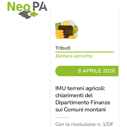
Open
Close
Skip
mobile
mobile
to
menu
menu
content
Tributi
Barbara Iannotta
8 APRILE 2026
IMU terreni agricoli:
chiarimenti del
Dipartimento Finanze
sui Comuni montani
Con la risoluzione n. 1/DF