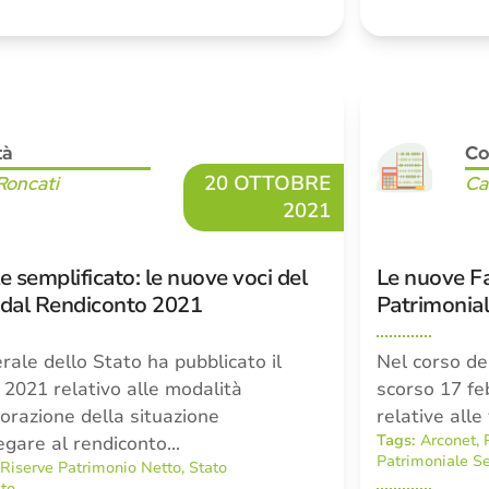
tà
Co
20 OTTOBRE
Roncati
Ca
2021
e semplificato: le nuove voci del
Le nuove Fa
 dal Rendiconto 2021
Patrimonia
ale dello Stato ha pubblicato il
Nel corso de
2021 relativo alle modalità
scorso 17 fe
borazione della situazione
relative alle
Tags:
Arconet
,
legare al rendiconto…
Patrimoniale Se
,
Riserve Patrimonio Netto
,
Stato
ato