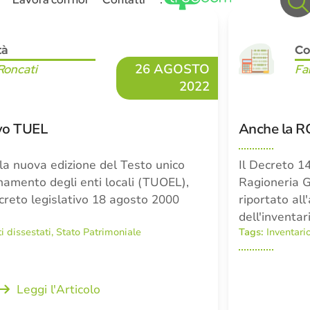
tà
Co
26 AGOSTO
Roncati
Fa
2022
ovo TUEL
Anche la RG
 la nuova edizione del Testo unico
Il Decreto 14
inamento degli enti locali (TUOEL),
Ragioneria G
creto legislativo 18 agosto 2000
riportato all
dell'inventa
i dissestati
,
Stato Patrimoniale
Tags:
Inventari
Leggi l'Articolo