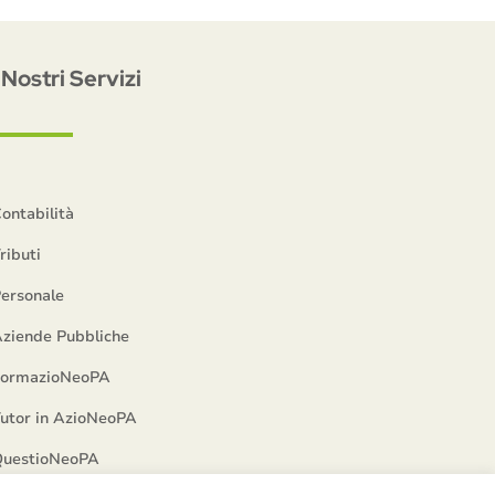
I Nostri Servizi
ontabilità
ributi
ersonale
ziende Pubbliche
FormazioNeoPA
utor in AzioNeoPA
uestioNeoPA