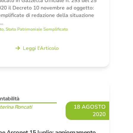
licato in Gazzetta Ufficiale n. 293 del 25
20 il Decreto 10 novembre ad oggetto:
mplificate di redazione della situazione
e…
to
,
Stato Patrimoniale Semplificato
Leggi l'Articolo
ntabilità
18 AGOSTO
terina Roncati
2020
e Arconet 15 luglio: aggiornamento