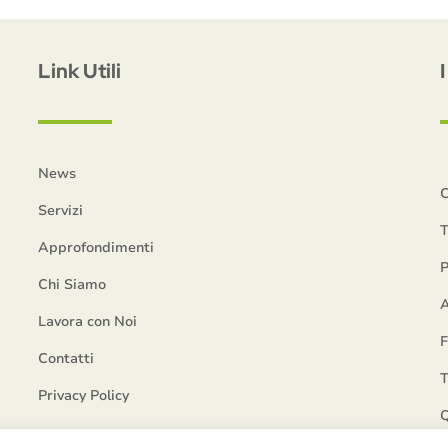
Link Utili
News
C
Servizi
T
Approfondimenti
P
Chi Siamo
A
Lavora con Noi
Contatti
T
Privacy Policy
Q