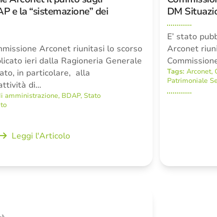
 e la “sistemazione” dei
DM Situazio
E’ stato pub
mmissione Arconet riunitasi lo scorso
Arconet riuni
icato ieri dalla Ragioneria Generale
Commissione s
Tags:
Arconet
,
ato, in particolare, alla
Patrimoniale Se
ttività di…
i amministrazione
,
BDAP
,
Stato
ato
Leggi l'Articolo