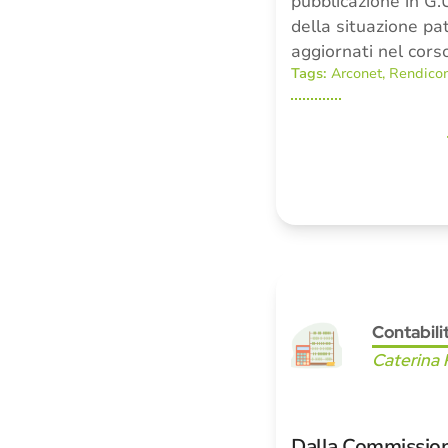
pubblicazione in G
della situazione pat
aggiornati nel cors
Tags:
Arconet
,
Rendico
Contabili
Caterina 
Dalla Commissione