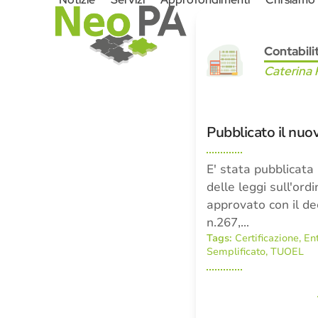
Skip
to
content
Contabili
Caterina 
Pubblicato il nu
E' stata pubblicata
delle leggi sull'ord
approvato con il de
n.267,…
Tags:
Certificazione
,
Ent
Semplificato
,
TUOEL