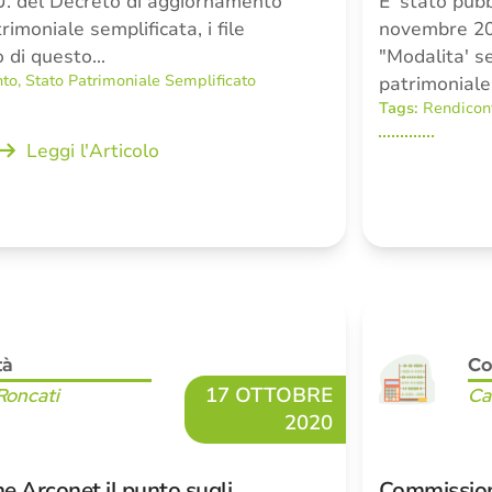
.U. del Decreto di aggiornamento
E' stato pubb
rimoniale semplificata, i file
novembre 20
o di questo…
"Modalita' se
nto
,
Stato Patrimoniale Semplificato
patrimonial
Tags:
Rendicon
Leggi l'Articolo
tà
Co
17 OTTOBRE
Roncati
Ca
2020
 Arconet il punto sugli
Commission