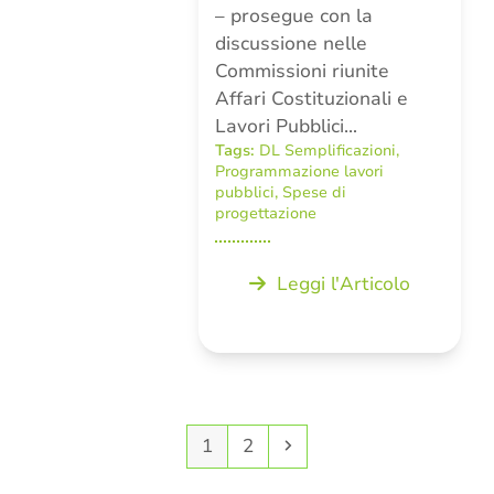
– prosegue con la
discussione nelle
Commissioni riunite
Affari Costituzionali e
Lavori Pubblici…
Tags:
DL Semplificazioni
,
Programmazione lavori
pubblici
,
Spese di
progettazione
Leggi l'Articolo
Pagina
Pagina
Successivo
1
2