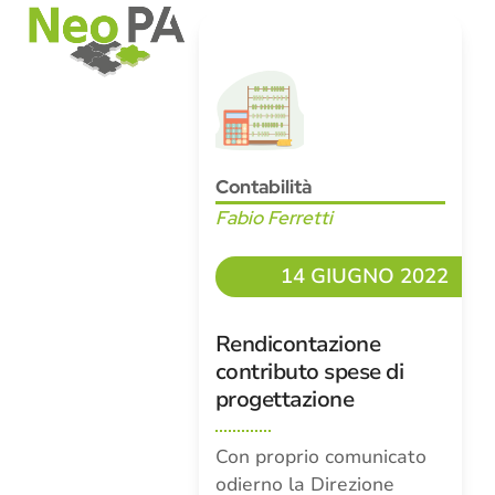
Open
Close
Skip
mobile
mobile
to
menu
menu
content
Contabilità
Fabio Ferretti
14 GIUGNO 2022
Rendicontazione
contributo spese di
progettazione
Con proprio comunicato
odierno la Direzione