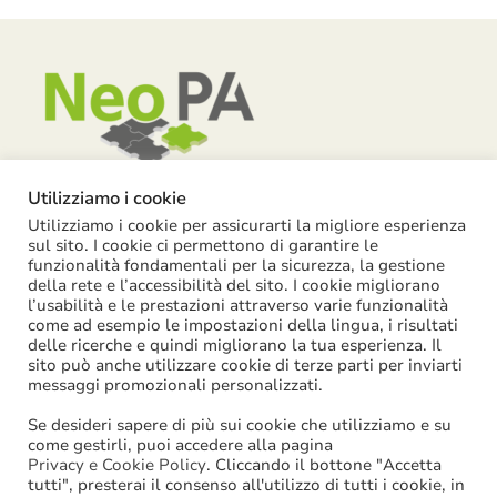
Utilizziamo i cookie
Utilizziamo i cookie per assicurarti la migliore esperienza
Piazza Garibaldi, 55 – 15121 Alessandria
sul sito. I cookie ci permettono di garantire le
funzionalità fondamentali per la sicurezza, la gestione
info@neopa.it
della rete e l’accessibilità del sito. I cookie migliorano
info@pec.neopa.it
l’usabilità e le prestazioni attraverso varie funzionalità
come ad esempio le impostazioni della lingua, i risultati
0131 1911 646
delle ricerche e quindi migliorano la tua esperienza. Il
sito può anche utilizzare cookie di terze parti per inviarti
Seguici su Facebook
messaggi promozionali personalizzati.
Se desideri sapere di più sui cookie che utilizziamo e su
come gestirli, puoi accedere alla pagina
Privacy e Cookie Policy
. Cliccando il bottone "Accetta
tutti", presterai il consenso all'utilizzo di tutti i cookie, in
©
2026
NeoPA S.p.a. | tutti i diritti sono riservati | P. IVA: