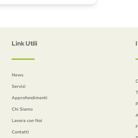
Link Utili
News
C
Servizi
T
Approfondimenti
P
Chi Siamo
A
Lavora con Noi
Contatti