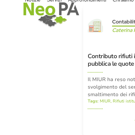
Skip
to
content
Contabili
Caterina 
Contributo rifiuti 
pubblica le quote
Il MIUR ha reso not
svolgimento del ser
smaltimento dei rifi
Tags:
MIUR
,
Rifiuti isti