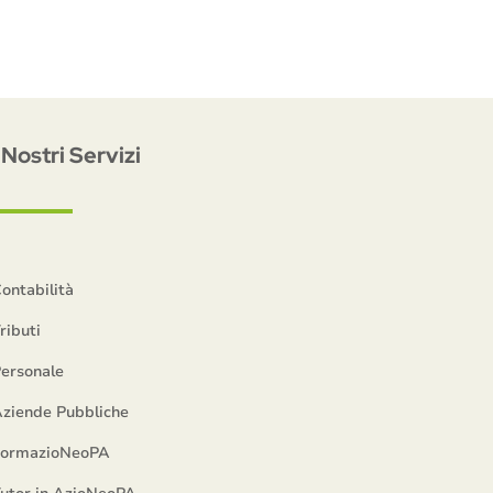
I Nostri Servizi
ontabilità
ributi
ersonale
ziende Pubbliche
FormazioNeoPA