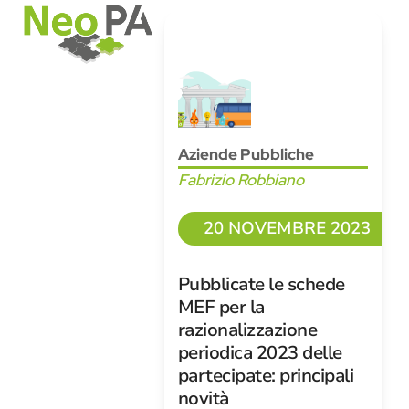
Open
Close
Skip
mobile
mobile
to
menu
menu
content
Aziende Pubbliche
Fabrizio Robbiano
20 NOVEMBRE 2023
Pubblicate le schede
MEF per la
razionalizzazione
periodica 2023 delle
partecipate: principali
novità