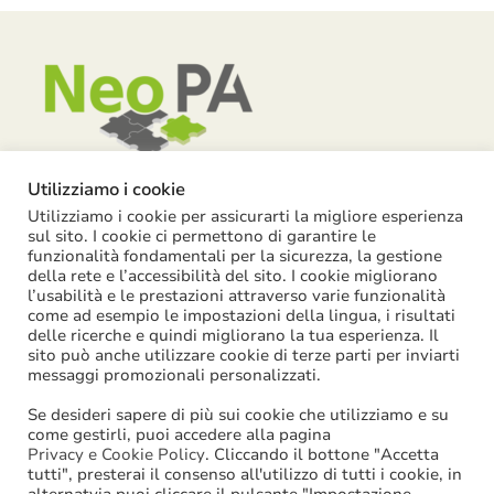
Utilizziamo i cookie
Utilizziamo i cookie per assicurarti la migliore esperienza
Piazza Garibaldi, 55 – 15121 Alessandria
sul sito. I cookie ci permettono di garantire le
funzionalità fondamentali per la sicurezza, la gestione
info@neopa.it
della rete e l’accessibilità del sito. I cookie migliorano
l’usabilità e le prestazioni attraverso varie funzionalità
info@pec.neopa.it
come ad esempio le impostazioni della lingua, i risultati
0131 1911 646
delle ricerche e quindi migliorano la tua esperienza. Il
sito può anche utilizzare cookie di terze parti per inviarti
Seguici su Facebook
messaggi promozionali personalizzati.
Se desideri sapere di più sui cookie che utilizziamo e su
come gestirli, puoi accedere alla pagina
Privacy e Cookie Policy
. Cliccando il bottone "Accetta
tutti", presterai il consenso all'utilizzo di tutti i cookie, in
©
2026
NeoPA S.p.a. | tutti i diritti sono riservati | P. IVA: