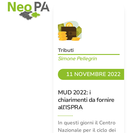
Open
Close
Skip
mobile
mobile
to
menu
menu
content
Tributi
Simone Pellegrin
11 NOVEMBRE 2022
MUD 2022: i
chiarimenti da fornire
all’ISPRA
In questi giorni il Centro
Nazionale per il ciclo dei