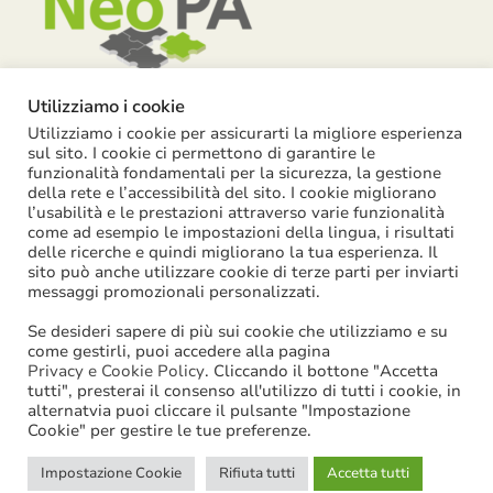
Utilizziamo i cookie
Utilizziamo i cookie per assicurarti la migliore esperienza
Piazza Garibaldi, 55 – 15121 Alessandria
sul sito. I cookie ci permettono di garantire le
funzionalità fondamentali per la sicurezza, la gestione
info@neopa.it
della rete e l’accessibilità del sito. I cookie migliorano
l’usabilità e le prestazioni attraverso varie funzionalità
info@pec.neopa.it
come ad esempio le impostazioni della lingua, i risultati
0131 1911 646
delle ricerche e quindi migliorano la tua esperienza. Il
sito può anche utilizzare cookie di terze parti per inviarti
Seguici su Facebook
messaggi promozionali personalizzati.
Se desideri sapere di più sui cookie che utilizziamo e su
come gestirli, puoi accedere alla pagina
Privacy e Cookie Policy
. Cliccando il bottone "Accetta
tutti", presterai il consenso all'utilizzo di tutti i cookie, in
©
2026
NeoPA S.p.a. | tutti i diritti sono riservati | P. IVA:
alternatvia puoi cliccare il pulsante "Impostazione
Cookie" per gestire le tue preferenze.
02631580061
Impostazione Cookie
Rifiuta tutti
Accetta tutti