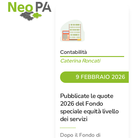
Open
Close
Skip
mobile
mobile
to
menu
menu
content
Contabilità
Caterina Roncati
9 FEBBRAIO 2026
Pubblicate le quote
2026 del Fondo
speciale equità livello
dei servizi
Dopo il Fondo di