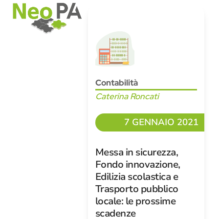
Open
Close
Skip
mobile
mobile
to
menu
menu
content
Contabilità
Caterina Roncati
7 GENNAIO 2021
Messa in sicurezza,
Fondo innovazione,
Edilizia scolastica e
Trasporto pubblico
locale: le prossime
scadenze