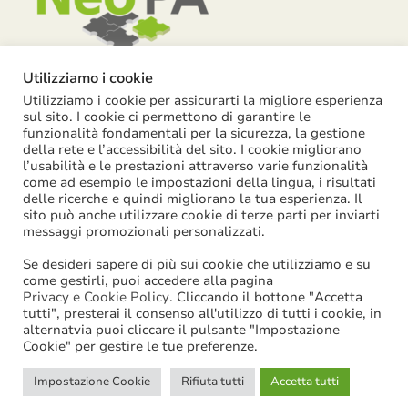
Utilizziamo i cookie
Utilizziamo i cookie per assicurarti la migliore esperienza
Piazza Garibaldi, 55 – 15121 Alessandria
sul sito. I cookie ci permettono di garantire le
funzionalità fondamentali per la sicurezza, la gestione
info@neopa.it
della rete e l’accessibilità del sito. I cookie migliorano
l’usabilità e le prestazioni attraverso varie funzionalità
info@pec.neopa.it
come ad esempio le impostazioni della lingua, i risultati
0131 1911 646
delle ricerche e quindi migliorano la tua esperienza. Il
sito può anche utilizzare cookie di terze parti per inviarti
Seguici su Facebook
messaggi promozionali personalizzati.
Se desideri sapere di più sui cookie che utilizziamo e su
come gestirli, puoi accedere alla pagina
Privacy e Cookie Policy
. Cliccando il bottone "Accetta
tutti", presterai il consenso all'utilizzo di tutti i cookie, in
©
2026
NeoPA S.p.a. | tutti i diritti sono riservati | P. IVA:
alternatvia puoi cliccare il pulsante "Impostazione
Cookie" per gestire le tue preferenze.
02631580061
Impostazione Cookie
Rifiuta tutti
Accetta tutti