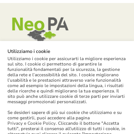
Utilizziamo i cookie
Utilizziamo i cookie per assicurarti la migliore esperienza
Piazza Garibaldi, 55 – 15121 Alessandria
sul sito. I cookie ci permettono di garantire le
funzionalità fondamentali per la sicurezza, la gestione
info@neopa.it
della rete e l’accessibilità del sito. I cookie migliorano
l’usabilità e le prestazioni attraverso varie funzionalità
info@pec.neopa.it
come ad esempio le impostazioni della lingua, i risultati
0131 1911 646
delle ricerche e quindi migliorano la tua esperienza. Il
sito può anche utilizzare cookie di terze parti per inviarti
Seguici su Facebook
messaggi promozionali personalizzati.
Se desideri sapere di più sui cookie che utilizziamo e su
come gestirli, puoi accedere alla pagina
Privacy e Cookie Policy
. Cliccando il bottone "Accetta
tutti", presterai il consenso all'utilizzo di tutti i cookie, in
©
2026
NeoPA S.p.a. | tutti i diritti sono riservati | P. IVA: