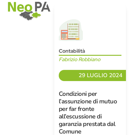
Open
Close
Skip
mobile
mobile
to
menu
menu
content
Contabilità
Fabrizio Robbiano
29 LUGLIO 2024
Condizioni per
l’assunzione di mutuo
per far fronte
all’escussione di
garanzia prestata dal
Comune