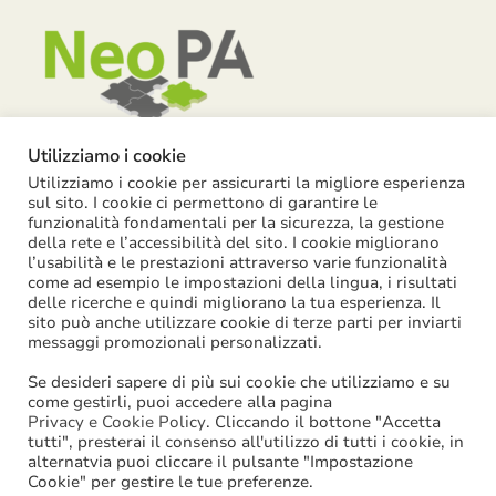
Utilizziamo i cookie
Utilizziamo i cookie per assicurarti la migliore esperienza
Piazza Garibaldi, 55 – 15121 Alessandria
sul sito. I cookie ci permettono di garantire le
funzionalità fondamentali per la sicurezza, la gestione
info@neopa.it
della rete e l’accessibilità del sito. I cookie migliorano
l’usabilità e le prestazioni attraverso varie funzionalità
info@pec.neopa.it
come ad esempio le impostazioni della lingua, i risultati
0131 1911 646
delle ricerche e quindi migliorano la tua esperienza. Il
sito può anche utilizzare cookie di terze parti per inviarti
Seguici su Facebook
messaggi promozionali personalizzati.
Se desideri sapere di più sui cookie che utilizziamo e su
come gestirli, puoi accedere alla pagina
Privacy e Cookie Policy
. Cliccando il bottone "Accetta
tutti", presterai il consenso all'utilizzo di tutti i cookie, in
©
2026
NeoPA S.p.a. | tutti i diritti sono riservati | P. IVA:
alternatvia puoi cliccare il pulsante "Impostazione
Cookie" per gestire le tue preferenze.
02631580061