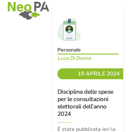
Open
Close
Skip
mobile
mobile
to
menu
menu
content
Personale
Luca Di Donna
19 APRILE 2024
Disciplina delle spese
per le consultazioni
elettorali dell’anno
2024
È stata pubblicata ieri la