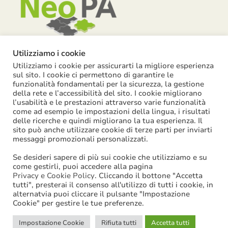
Utilizziamo i cookie
Utilizziamo i cookie per assicurarti la migliore esperienza
Piazza Garibaldi, 55 – 15121 Alessandria
sul sito. I cookie ci permettono di garantire le
funzionalità fondamentali per la sicurezza, la gestione
info@neopa.it
della rete e l’accessibilità del sito. I cookie migliorano
l’usabilità e le prestazioni attraverso varie funzionalità
info@pec.neopa.it
come ad esempio le impostazioni della lingua, i risultati
0131 1911 646
delle ricerche e quindi migliorano la tua esperienza. Il
sito può anche utilizzare cookie di terze parti per inviarti
Seguici su Facebook
messaggi promozionali personalizzati.
Se desideri sapere di più sui cookie che utilizziamo e su
come gestirli, puoi accedere alla pagina
Privacy e Cookie Policy
. Cliccando il bottone "Accetta
tutti", presterai il consenso all'utilizzo di tutti i cookie, in
©
2026
NeoPA S.p.a. | tutti i diritti sono riservati | P. IVA:
alternatvia puoi cliccare il pulsante "Impostazione
Cookie" per gestire le tue preferenze.
02631580061
Impostazione Cookie
Rifiuta tutti
Accetta tutti