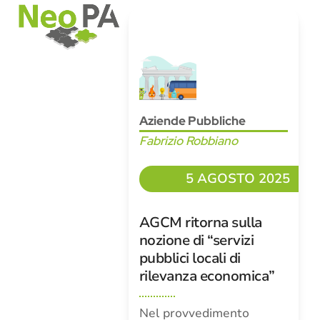
Open
Close
Skip
mobile
mobile
to
menu
menu
content
Aziende Pubbliche
Fabrizio Robbiano
5 AGOSTO 2025
AGCM ritorna sulla
nozione di “servizi
pubblici locali di
rilevanza economica”
Nel provvedimento