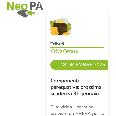
Open
Close
Skip
mobile
mobile
to
menu
menu
content
Tributi
Fabio Ferretti
18 DICEMBRE 2025
Componenti
perequative: prossima
scadenza 31 gennaio
Si avvicina il termine
previsto da ARERA per la