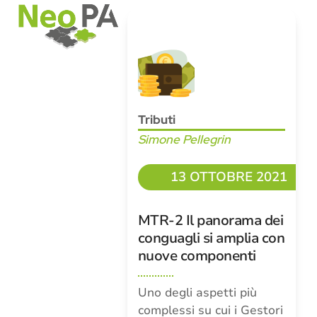
Open
Close
Skip
mobile
mobile
to
menu
menu
content
Tributi
Simone Pellegrin
13 OTTOBRE 2021
MTR-2 Il panorama dei
conguagli si amplia con
nuove componenti
Uno degli aspetti più
complessi su cui i Gestori