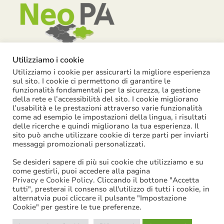
Utilizziamo i cookie
Utilizziamo i cookie per assicurarti la migliore esperienza
Piazza Garibaldi, 55 – 15121 Alessandria
sul sito. I cookie ci permettono di garantire le
funzionalità fondamentali per la sicurezza, la gestione
info@neopa.it
della rete e l’accessibilità del sito. I cookie migliorano
l’usabilità e le prestazioni attraverso varie funzionalità
info@pec.neopa.it
come ad esempio le impostazioni della lingua, i risultati
0131 1911 646
delle ricerche e quindi migliorano la tua esperienza. Il
sito può anche utilizzare cookie di terze parti per inviarti
Seguici su Facebook
messaggi promozionali personalizzati.
Se desideri sapere di più sui cookie che utilizziamo e su
come gestirli, puoi accedere alla pagina
Privacy e Cookie Policy
. Cliccando il bottone "Accetta
tutti", presterai il consenso all'utilizzo di tutti i cookie, in
©
2026
NeoPA S.p.a. | tutti i diritti sono riservati | P. IVA:
alternatvia puoi cliccare il pulsante "Impostazione
Cookie" per gestire le tue preferenze.
02631580061