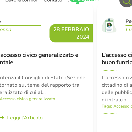
e
Pe
28 FEBBRAIO
Donna
Lu
2024
’accesso civico generalizzato e
L’accesso ci
ntale
buon funzio
tenza il Consiglio di Stato (Sezione
L’accesso civ
 tornato sul tema del rapporto tra
cittadino di
eralizzato di cui al…
delle pubbli
Accesso civico generalizzato
di intralcio…
Tags:
Accesso c
Leggi l'Articolo