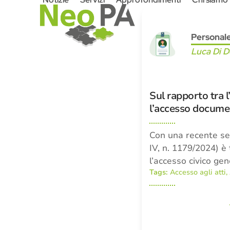
Skip
to
content
Personal
Luca Di 
Sul rapporto tra l
l’accesso docume
Con una recente sen
IV, n. 1179/2024) è
l’accesso civico gen
Tags:
Accesso agli atti
,