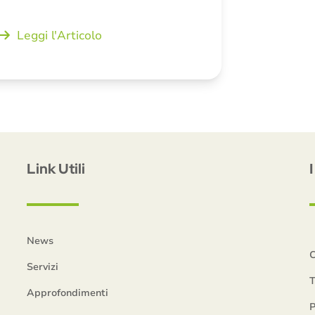
Leggi l'Articolo
Link Utili
News
C
Servizi
T
Approfondimenti
P